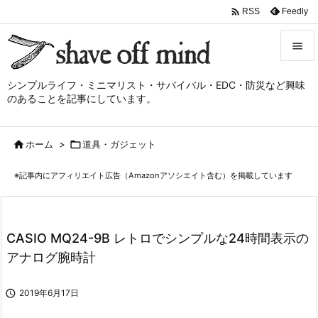

Feedly
RSS


シンプルライフ・ミニマリスト・サバイバル・EDC・防災など興味
メニュ
のあることを記事にしています。

サイド

ホーム
>

道具・ガジェット

前へ
※記事内にアフィリエイト広告（Amazonアソシエイト含む）を掲載しています

次へ

検索
CASIO MQ24-9B レトロでシンプルな24時間表示の
アナログ腕時計

2019年6月17日