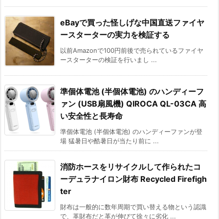
eBayで買った怪しげな中国直送ファイヤ
ースターターの実力を検証する
以前Amazonで100円前後で売られているファイヤ
ースターターの検証を行いまし ...
準個体電池 (半個体電池) のハンディーフ
ァン (USB扇風機) QIROCA QL-03CA 高
い安全性と長寿命
準個体電池 (半個体電池) のハンディーファンが登
場 猛暑日や酷暑日が当たり前に ...
消防ホースをリサイクルして作られたコ
ーデュラナイロン財布 Recycled Firefigh
ter
財布は一般的に数年周期で買い替える物という認識
で、革財布だと革が伸びて徐々に劣化 ...