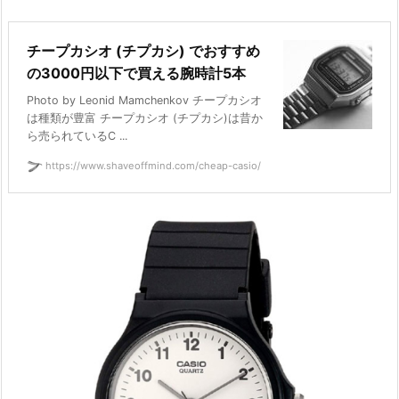
チープカシオ (チプカシ) でおすすめ
の3000円以下で買える腕時計5本
Photo by Leonid Mamchenkov チープカシオ
は種類が豊富 チープカシオ (チプカシ)は昔か
ら売られているC ...
https://www.shaveoffmind.com/cheap-casio/