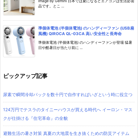
Image by Gemini 日本では夏になるとエアコンは生活必需
品です。とこ ...
準個体電池 (半個体電池) のハンディーファン (USB扇
風機) QIROCA QL-03CA 高い安全性と長寿命
準個体電池 (半個体電池) のハンディーファンが登場 猛暑
日や酷暑日が当たり前に ...
ピックアップ記事
尿素で瞬間冷却パックを数十円で自作すればいざという時に役立つ
124万円でテスラのタイニーハウスが買える時代へ イーロン・マス
クが仕掛ける『住宅革命』の全貌
避難生活の暑さ対策 真夏の大地震を生き抜くための防災アイテム