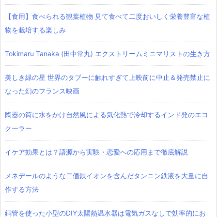
【食用】食べられる観葉植物 見て食べて二度おいしく栄養豊富な植
物を栽培する楽しみ
Tokimaru Tanaka (田中常丸) エクストリームミニマリストの生き方
美しき緑の星 世界のタブーに触れすぎて上映前に中止＆発売禁止に
なった幻のフランス映画
陶器の筒に水をかけ自然風による気化熱で冷却するインド発のエコ
クーラー
イケア効果とは？語源から実験・恋愛への応用まで徹底解説
メネデールのような二価鉄イオンを含んだタンニン鉄液を大量に自
作する方法
銅管を使った小型のDIY太陽熱温水器は電気ガスなしで効率的にお