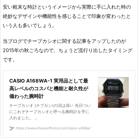
安い粗末な時計というイメージから実際に手に入れた時の
絶妙なデザインや機能性を感じることで印象が変わったと
いう人も多いでしょう。
当ブログでチープカシオに関する記事をアップしたのが
2015年の秋ごろなので、ちょうど流行り出したタイミング
です。
CASIO A168WA-1 実用品として最
高レベルのコスパと機能と耐久性が
備わった腕時計
チープカシオ (チプカシ)の沼は深い 先日つい
にこれぞチープカシオと呼べる腕時計を手に
入れました。 ...
https://www.shaveoffmind.com/casio-a168w/