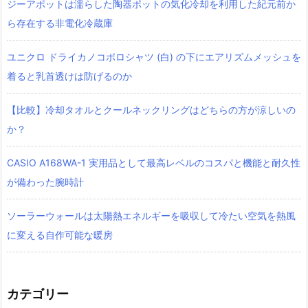
ジーアポットは濡らした陶器ポットの気化冷却を利用した紀元前か
ら存在する非電化冷蔵庫
ユニクロ ドライカノコポロシャツ‎ (白) の下にエアリズムメッシュを
着ると乳首透けは防げるのか
【比較】冷却タオルとクールネックリングはどちらの方が涼しいの
か？
CASIO A168WA-1 実用品として最高レベルのコスパと機能と耐久性
が備わった腕時計
ソーラーウォールは太陽熱エネルギーを吸収して冷たい空気を熱風
に変える自作可能な暖房
カテゴリー