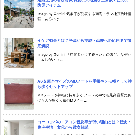
防災アイテム
Image by Gemini 気象庁が発表する南海トラフ地震臨時情
報、あるいは ...
イケア効果とは？語源から実験・恋愛への応用まで徹
底解説
Image by Gemini 「時間をかけて作ったものほど、なぜか
手放しがたい ...
A6文庫本サイズのMDノートを手帳やメモ帳として持
ち歩くセットアップ
MDノートを気軽に持ち歩く ノートの中でも最高品質にあ
げる人が多く人気のMDノー ...
ヨーロッパのエアコン普及率が低い理由とは？歴史・
住宅事情・文化から徹底解説