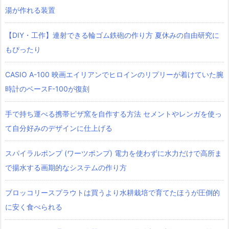
湯が作れる装置
【DIY・工作】連射できる輪ゴム鉄砲の作り方 夏休みの自由研究に
もぴったり
CASIO A-100 映画エイリアンでヒロインのリプリーが着けていた腕
時計のベースF-100が復刻
手で持ち運べる携帯ピザ窯を自作する方法 セメントやレンガを使っ
て自分好みのデザインに仕上げる
スパイラルポンプ (ワーツポンプ) 電力を使わずに水力だけで高所ま
で揚水する画期的なシステムの作り方
ブロッコリースプラウトは買うより水耕栽培で育てたほうが圧倒的
に安く食べられる