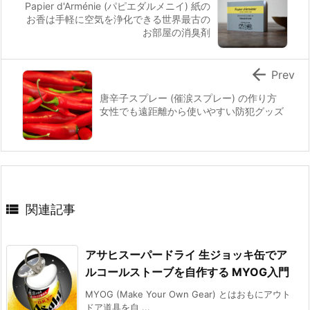
Papier d'Arménie (パピエダルメニイ) 紙の
お香は手軽に空気を浄化できる世界最古の
お部屋の消臭剤

Prev
唐辛子スプレー (催涙スプレー) の作り方
女性でも遠距離から使いやすい防犯グッズ

関連記事
アサヒスーパードライ 生ジョッキ缶でア
ルコールストーブを自作する MYOG入門
MYOG (Make Your Own Gear) とはおもにアウト
ドア道具を自 ...