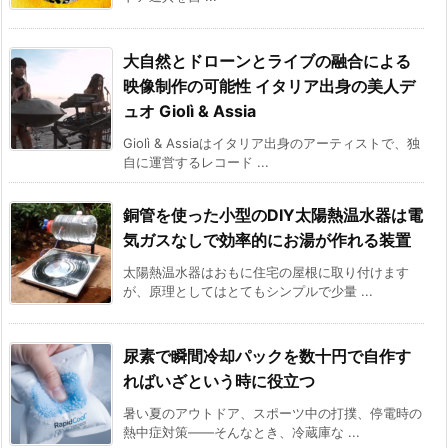
大自然とドローンとライブの融合による
映像制作の可能性 イタリア出身の美人デ
ュオ Giolì & Assia
Giolì & Assiaはイタリア出身のアーティストで、独
自に運営するレコード ...
銅管を使った小型のDIY太陽熱温水器は電
気ガスなしで効率的にお湯が作れる装置
太陽熱温水器はおもに住宅の屋根に取り付けます
が、原理としてはとてもシンプルで少量 ...
尿素で瞬間冷却パックを数十円で自作す
ればいざという時に役立つ
暑い夏のアウトドア、スポーツ中の打撲、停電時の
熱中症対策——そんなとき、冷蔵庫な ...