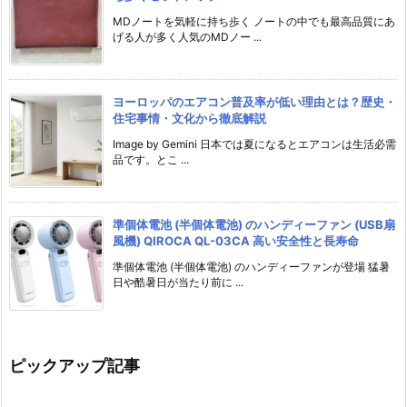
MDノートを気軽に持ち歩く ノートの中でも最高品質にあ
げる人が多く人気のMDノー ...
ヨーロッパのエアコン普及率が低い理由とは？歴史・
住宅事情・文化から徹底解説
Image by Gemini 日本では夏になるとエアコンは生活必需
品です。とこ ...
準個体電池 (半個体電池) のハンディーファン (USB扇
風機) QIROCA QL-03CA 高い安全性と長寿命
準個体電池 (半個体電池) のハンディーファンが登場 猛暑
日や酷暑日が当たり前に ...
ピックアップ記事