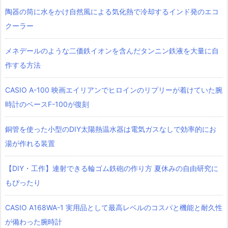
陶器の筒に水をかけ自然風による気化熱で冷却するインド発のエコ
クーラー
メネデールのような二価鉄イオンを含んだタンニン鉄液を大量に自
作する方法
CASIO A-100 映画エイリアンでヒロインのリプリーが着けていた腕
時計のベースF-100が復刻
銅管を使った小型のDIY太陽熱温水器は電気ガスなしで効率的にお
湯が作れる装置
【DIY・工作】連射できる輪ゴム鉄砲の作り方 夏休みの自由研究に
もぴったり
CASIO A168WA-1 実用品として最高レベルのコスパと機能と耐久性
が備わった腕時計