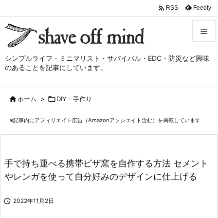

Feedly
RSS


シンプルライフ・ミニマリスト・サバイバル・EDC・防災など興味
メニュ
のあることを記事にしています。

サイド

ホーム
>

DIY・手作り

前へ
※記事内にアフィリエイト広告（Amazonアソシエイト含む）を掲載しています

次へ

検索
手で持ち運べる携帯ピザ窯を自作する方法 セメント
やレンガを使って自分好みのデザインに仕上げる

2022年11月2日