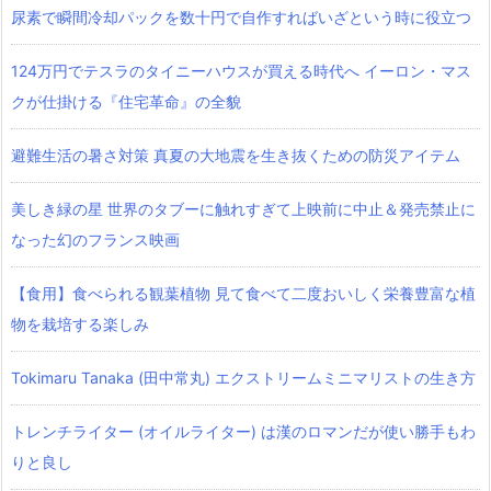
尿素で瞬間冷却パックを数十円で自作すればいざという時に役立つ
124万円でテスラのタイニーハウスが買える時代へ イーロン・マス
クが仕掛ける『住宅革命』の全貌
避難生活の暑さ対策 真夏の大地震を生き抜くための防災アイテム
美しき緑の星 世界のタブーに触れすぎて上映前に中止＆発売禁止に
なった幻のフランス映画
【食用】食べられる観葉植物 見て食べて二度おいしく栄養豊富な植
物を栽培する楽しみ
Tokimaru Tanaka (田中常丸) エクストリームミニマリストの生き方
トレンチライター (オイルライター) は漢のロマンだが使い勝手もわ
りと良し