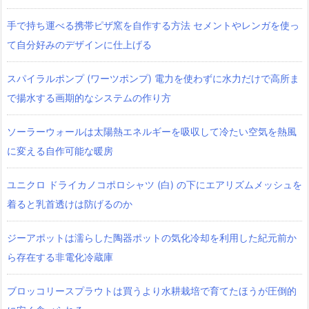
手で持ち運べる携帯ピザ窯を自作する方法 セメントやレンガを使っ
て自分好みのデザインに仕上げる
スパイラルポンプ (ワーツポンプ) 電力を使わずに水力だけで高所ま
で揚水する画期的なシステムの作り方
ソーラーウォールは太陽熱エネルギーを吸収して冷たい空気を熱風
に変える自作可能な暖房
ユニクロ ドライカノコポロシャツ‎ (白) の下にエアリズムメッシュを
着ると乳首透けは防げるのか
ジーアポットは濡らした陶器ポットの気化冷却を利用した紀元前か
ら存在する非電化冷蔵庫
ブロッコリースプラウトは買うより水耕栽培で育てたほうが圧倒的