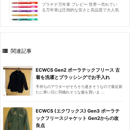
プラチナ万年筆 プレピー 世界一売れてい
る万年筆は圧倒的な安さと高品質で大人気

関連記事
ECWCS Gen2 ポーラテックフリース 古
着を洗濯とブラッシングでお手入れ
手持ちのアウターがそろそろ逝きそうなので最近新
たに寒い日に羽織れそうな服を買いま ...
ECWCS (エクワックス) Gen3 ポーラテ
ックフリースジャケット Gen2からの改
良点