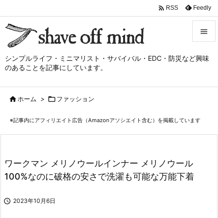

Feedly
RSS


シンプルライフ・ミニマリスト・サバイバル・EDC・防災など興味
メニュ
のあることを記事にしています。

サイド

ホーム
>

ファッション

前へ
※記事内にアフィリエイト広告（Amazonアソシエイト含む）を掲載しています

次へ

検索
ワークマン メリノウールインナー メリノウール
100%なのに破格の安さで洗濯も可能な万能下着

2023年10月6日