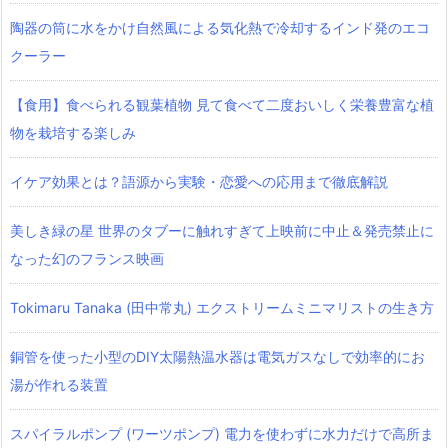
陶器の筒に水をかけ自然風による気化熱で冷却するインド発のエコ
クーラー
【食用】食べられる観葉植物 見て食べて二度おいしく栄養豊富な植
物を栽培する楽しみ
イケア効果とは？語源から実験・恋愛への応用まで徹底解説
美しき緑の星 世界のタブーに触れすぎて上映前に中止＆発売禁止に
なった幻のフランス映画
Tokimaru Tanaka (田中常丸) エクストリームミニマリストの生き方
銅管を使った小型のDIY太陽熱温水器は電気ガスなしで効率的にお
湯が作れる装置
スパイラルポンプ (ワーツポンプ) 電力を使わずに水力だけで高所ま