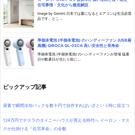
住宅事情・文化から徹底解説
Image by Gemini 日本では夏になるとエアコンは生活必需
品です。とこ ...
準個体電池 (半個体電池) のハンディーファン (USB扇
風機) QIROCA QL-03CA 高い安全性と長寿命
準個体電池 (半個体電池) のハンディーファンが登場 猛暑
日や酷暑日が当たり前に ...
ピックアップ記事
尿素で瞬間冷却パックを数十円で自作すればいざという時に役立つ
124万円でテスラのタイニーハウスが買える時代へ イーロン・マス
クが仕掛ける『住宅革命』の全貌