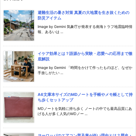
避難生活の暑さ対策 真夏の大地震を生き抜くための
防災アイテム
Image by Gemini 気象庁が発表する南海トラフ地震臨時情
報、あるいは ...
イケア効果とは？語源から実験・恋愛への応用まで徹
底解説
Image by Gemini 「時間をかけて作ったものほど、なぜか
手放しがたい ...
A6文庫本サイズのMDノートを手帳やメモ帳として持
ち歩くセットアップ
MDノートを気軽に持ち歩く ノートの中でも最高品質にあ
げる人が多く人気のMDノー ...
ヨーロッパのエアコン普及率が低い理由とは？歴史・