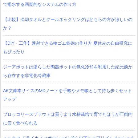
で揚水する画期的なシステムの作り方
【比較】冷却タオルとクールネックリングはどちらの方が涼しいの
か？
【DIY・工作】連射できる輪ゴム鉄砲の作り方 夏休みの自由研究に
もぴったり
ジーアポットは濡らした陶器ポットの気化冷却を利用した紀元前か
ら存在する非電化冷蔵庫
A6文庫本サイズのMDノートを手帳やメモ帳として持ち歩くセット
アップ
ブロッコリースプラウトは買うより水耕栽培で育てたほうが圧倒的
に安く食べられる
ユニクロ ドライカノコポロシャツ‎ (白) の下にエアリズムメッシュを