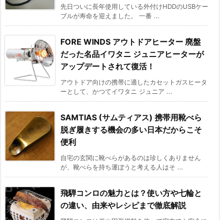
先日ついに長年使用している外付けHDDのUSBケー
ブルが寿命を迎えました。 一番 ...
FORE WINDS アウトドアヒーター 廃盤
だった名品イワタニ ジュニアヒーターが
アップデートされて復活！
アウトドア向けの携帯に適したカセットガスヒータ
ーとして、かつてイワタニ ジュニア ...
SAMTIAS (サムティアス) 携帯用靴べら
脱ぎ履きする機会の多い日本だからこそ
便利
自宅の玄関に靴べらがあるのは珍しくありません
が、靴べらを持ち運ぼうと考える人はそ ...
飛騨コンロの魅力とは？使い方や七輪と
の違い、由来やレシピまで徹底解説