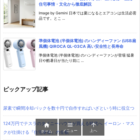
住宅事情・文化から徹底解説
Image by Gemini 日本では夏になるとエアコンは生活必需
品です。とこ ...
準個体電池 (半個体電池) のハンディーファン (USB扇
風機) QIROCA QL-03CA 高い安全性と長寿命
準個体電池 (半個体電池) のハンディーファンが登場 猛暑
日や酷暑日が当たり前に ...
ピックアップ記事
尿素で瞬間冷却パックを数十円で自作すればいざという時に役立つ
124万円でテスラのタイニーハウスが買える時代へ イーロン・マス



メニュー
上へ
ホーム
クが仕掛ける『住宅革命』の全貌