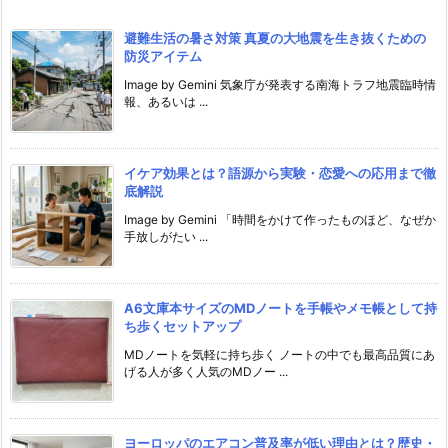
避難生活の暑さ対策 真夏の大地震を生き抜くための
防災アイテム
Image by Gemini 気象庁が発表する南海トラフ地震臨時情
報、あるいは ...
イケア効果とは？語源から実験・恋愛への応用まで徹
底解説
Image by Gemini 「時間をかけて作ったものほど、なぜか
手放しがたい ...
A6文庫本サイズのMDノートを手帳やメモ帳として持
ち歩くセットアップ
MDノートを気軽に持ち歩く ノートの中でも最高品質にあ
げる人が多く人気のMDノー ...
ヨーロッパのエアコン普及率が低い理由とは？歴史・