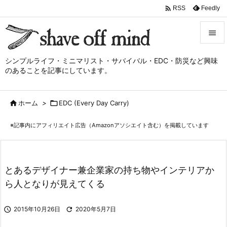

Feedly
RSS


シンプルライフ・ミニマリスト・サバイバル・EDC・防災など興味
メニュ
のあることを記事にしています。

サイド

ホーム
>

EDC (Every Day Carry)

前へ
※記事内にアフィリエイト広告（Amazonアソシエイト含む）を掲載しています

次へ

検索
とあるデザイナー兼企業家の持ち物やインテリアか
ら人となりが見えてくる

2015年10月26日

2020年5月7日