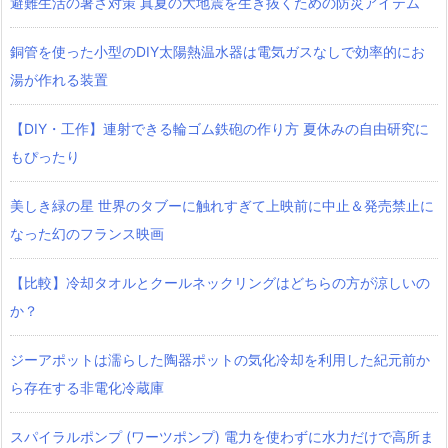
避難生活の暑さ対策 真夏の大地震を生き抜くための防災アイテム
銅管を使った小型のDIY太陽熱温水器は電気ガスなしで効率的にお
湯が作れる装置
【DIY・工作】連射できる輪ゴム鉄砲の作り方 夏休みの自由研究に
もぴったり
美しき緑の星 世界のタブーに触れすぎて上映前に中止＆発売禁止に
なった幻のフランス映画
【比較】冷却タオルとクールネックリングはどちらの方が涼しいの
か？
ジーアポットは濡らした陶器ポットの気化冷却を利用した紀元前か
ら存在する非電化冷蔵庫
スパイラルポンプ (ワーツポンプ) 電力を使わずに水力だけで高所ま