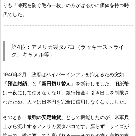
りも「凍死を防ぐ毛布一枚」の方がはるかに価値を持つ時
代でした。
第4位：アメリカ製タバコ（ラッキーストライ
ク、キャメル等）
1946年2月、政府はハイパーインフレを抑えるため突如
「
預金封鎖
」と「
新円切り替え
」を断行しました。旧紙幣
は一夜にして使えなくなり、銀行預金も引き出しを制限さ
れたため、人々は日本円を完全に信用しなくなりました。
そのとき「
最強の安定通貨
」として機能したのが、米軍兵
士から流出するアメリカ製タバコです。腐らず、サイズが
均一で、誰に渡しても喜ばれる——そのため物々交換の媒