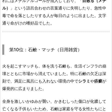
れにはメチルアルコールが混入しており、「
目散る（メチ
ル）
」という語呂合わせの言葉通りに失明したり、急性中
毒で命を落としたりする人が毎日のように出ました。文字
通り命がけの嗜好品でした。
第10位：石鹸・マッチ（日用雑貨）
火を起こすマッチも、体を洗う石鹸も、生活インフラの崩
壊とともに市場から消えていました。特に石鹸の欠乏は深
刻で、満足に風呂にも入れない環境の中で
シラミ
や
疥癬
が
爆発的に広まりました。
全身を激しいかゆみが襲い、かきむしった傷口が化膿して
亡くなる子供もいたため、石鹸は家庭を守る女性たちにと