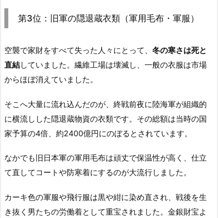
第3位：旧軍の隠退蔵衣類（軍用毛布・軍服）
空襲で家財をすべて失った人々にとって、
冬の寒さは死と
直結
していました。繊維工場は壊滅し、一般の衣服は市場
からほぼ消えていました。
そこへ大量に流れ込んだのが、終戦前夜に陸海軍が組織的
に横流しした隠退蔵物資の衣類です。その総額は当時の国
家予算の4倍、約2400億円にのぼるとされています。
なかでも旧日本軍の軍用毛布は頑丈で保温性が高く、仕立
て直してコートや防寒着にするのが大流行しました。
カーキ色の軍服や飛行服は黒や紺に染め直され、戦後を生
き抜く男たちの労働着として重宝されました。金銀財宝よ