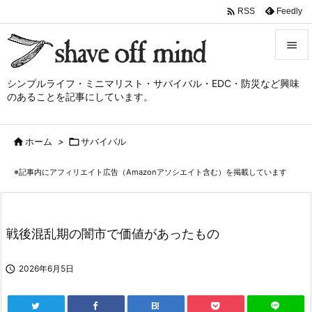

Feedly
RSS


シンプルライフ・ミニマリスト・サバイバル・EDC・防災など興味
メニュ
のあることを記事にしています。

サイド

ホーム
>

サバイバル

前へ
※記事内にアフィリエイト広告（Amazonアソシエイト含む）を掲載しています

次へ

検索
戦後混乱期の闇市で価値があったもの

2026年6月5日
B!