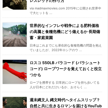
レスレットの作り方
via madmaxmovies.com 2015年に公開され世界中
で大ヒットを ...
世界的なインフレや戦争による肥料価格
の高騰と食糧危機にどう備えるか 長期備
蓄・家庭菜園
日本はこれまでにも潜在的な食糧危機の問題を抱え
ていましたが、2022年ロシアのウ ...
ロスコ 550LB パラコード (パラシュート
コード) ロープワークを覚えておくと役立
つかも
ロープを携帯する 日常的にロープを持ち歩いてる
人が日本にどれだけいるか、おそらく ...
週末縄文人 縄文時代へタイムスリップ？
自然と共に生きるロマンを届けるYouTub