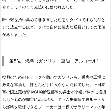
介としてそのまま支払いに使われました。
吸い殻を拾い集めて巻き直した粗悪なタバコですら商品と
して成立するほど、タバコ自体に強力な通貨としての価値
がありました。
第5位：燃料（ガソリン・重油・アルコール）
復興のためのトラックを動かすガソリンも、暖房や工場に
必要な重油も、ほとんど手に入らない時代でした。旧日本
軍の隠退蔵物資やGHQ輸送部隊の兵士が小遣い稼ぎに横流
ししたものが闇市に流れ込み、ドラム缶単位で裏ルートか
ら燃料を確保できるブローカーは一夜でサラリーマンの年