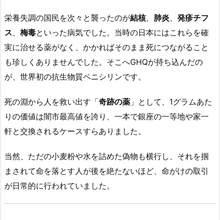
栄養失調の国民を次々と襲ったのが
結核
、
肺炎
、
発疹チフ
ス
、
梅毒
といった病気でした。当時の日本にはこれらを確
実に治せる薬がなく、かかればそのまま死につながること
も珍しくありませんでした。そこへGHQが持ち込んだの
が、世界初の抗生物質ペニシリンです。
死の淵から人を救い出す「
奇跡の薬
」として、1グラムあた
りの価値は闇市最高値を誇り、一本で銀座の一等地や家一
軒と交換されるケースすらありました。
当然、ただの小麦粉や水を詰めた偽物も横行し、それを掴
まされて命を落とす人が後を絶たないほど、命がけの取引
が日常的に行われていました。