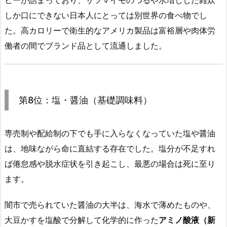
ヒーが詰まっており、サツマイモのつるや水増しした雑炊
しか口にできない日本人にとっては別世界の食べ物でし
た。高カロリーで衛生的なアメリカ製品は富裕層や肉体労
働者の間でブランド品として流通しました。
第8位：塩・醤油（基礎調味料）
専売制や配給制の下でも手に入らなくなっていた塩や醤油
は、地味ながら命に直結する存在でした。塩分が不足すれ
ば倦怠感や脱水症状を引き起こし、最悪の場合は死に至り
ます。
闇市で売られていた醤油の大半は、海水で薄めたものや、
大豆かすを塩酸で分解して化学的に作った
アミノ酸液（新