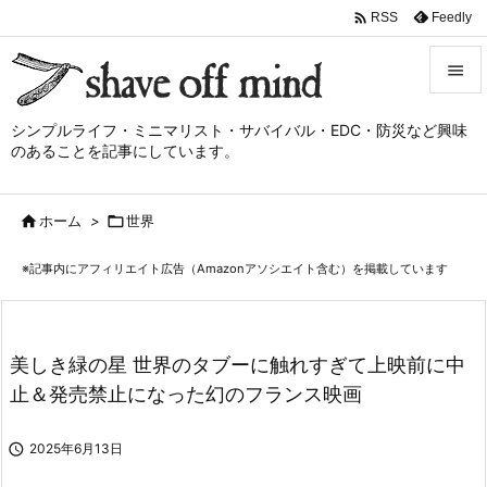

Feedly
RSS


シンプルライフ・ミニマリスト・サバイバル・EDC・防災など興味
メニュ
のあることを記事にしています。

サイド

ホーム
>

世界

前へ
※記事内にアフィリエイト広告（Amazonアソシエイト含む）を掲載しています

次へ

検索
美しき緑の星 世界のタブーに触れすぎて上映前に中
止＆発売禁止になった幻のフランス映画

2025年6月13日