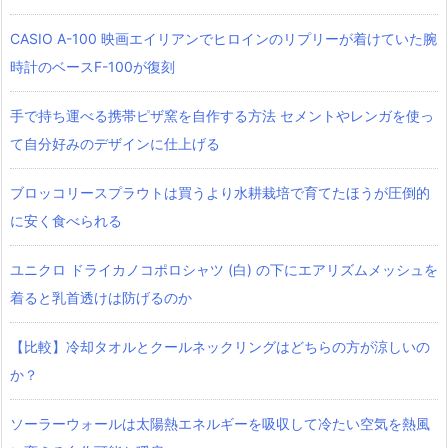
CASIO A-100 映画エイリアンでヒロインのリプリーが着けていた腕
時計のベースF-100が復刻
手で持ち運べる携帯ピザ窯を自作する方法 セメントやレンガを使っ
て自分好みのデザインに仕上げる
ブロッコリースプラウトは買うより水耕栽培で育てたほうが圧倒的
に安く食べられる
ユニクロ ドライカノコポロシャツ‎ (白) の下にエアリズムメッシュを
着ると乳首透けは防げるのか
【比較】冷却タオルとクールネックリングはどちらの方が涼しいの
か？
ソーラーウォールは太陽熱エネルギーを吸収して冷たい空気を熱風