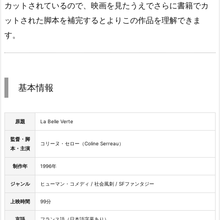
カットされているので、映画を見たうえでさらに書籍でカ
ットされた脚本を補完するとよりこの作品を理解できま
す。
基本情報
原題
La Belle Verte
監督・脚
コリーヌ・セロー（Coline Serreau）
本・主演
制作年
1996年
ジャンル
ヒューマン・コメディ / 社会風刺 / SFファンタジー
上映時間
99分
言語
フランス語（日本語字幕あり）