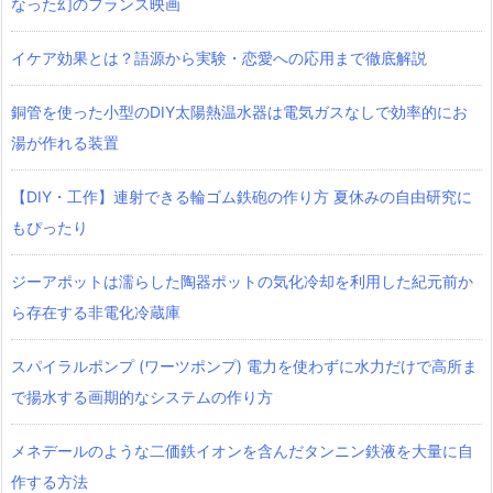
なった幻のフランス映画
イケア効果とは？語源から実験・恋愛への応用まで徹底解説
銅管を使った小型のDIY太陽熱温水器は電気ガスなしで効率的にお
湯が作れる装置
【DIY・工作】連射できる輪ゴム鉄砲の作り方 夏休みの自由研究に
もぴったり
ジーアポットは濡らした陶器ポットの気化冷却を利用した紀元前か
ら存在する非電化冷蔵庫
スパイラルポンプ (ワーツポンプ) 電力を使わずに水力だけで高所ま
で揚水する画期的なシステムの作り方
メネデールのような二価鉄イオンを含んだタンニン鉄液を大量に自
作する方法