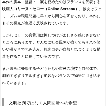
本作の脚本・監督・主演を務めたのはフランスを代表する
映画人
コリーヌ・セロー（Coline Serreau）
。彼女はフェ
ミニズムや環境問題に早くから関心を寄せており、本作に
もその視点が色濃く反映されています。
しかしセローの真骨頂は押しつけがましさを感じさせない
ところにあります。どんなに社会風刺が強くてもそれを笑
いや温かさで包み込み、観客自身が自然と気づくような構
造を作ることに長けているのです。
また映画に登場する子どもたちや市民の演技も自然体で、
劇的すぎずリアルすぎず絶妙なバランスで物語に引き込ま
れていきます。
文明批判ではなく人間回帰への希望