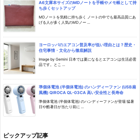
A6文庫本サイズのMDノートを手帳やメモ帳として持
ち歩くセットアップ
MDノートを気軽に持ち歩く ノートの中でも最高品質にあ
げる人が多く人気のMDノー ...
ヨーロッパのエアコン普及率が低い理由とは？歴史・
住宅事情・文化から徹底解説
Image by Gemini 日本では夏になるとエアコンは生活必需
品です。とこ ...
準個体電池 (半個体電池) のハンディーファン (USB扇
風機) QIROCA QL-03CA 高い安全性と長寿命
準個体電池 (半個体電池) のハンディーファンが登場 猛暑
日や酷暑日が当たり前に ...
ピックアップ記事