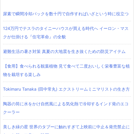
尿素で瞬間冷却パックを数十円で自作すればいざという時に役立つ
124万円でテスラのタイニーハウスが買える時代へ イーロン・マス
クが仕掛ける『住宅革命』の全貌
避難生活の暑さ対策 真夏の大地震を生き抜くための防災アイテム
【食用】食べられる観葉植物 見て食べて二度おいしく栄養豊富な植
物を栽培する楽しみ
Tokimaru Tanaka (田中常丸) エクストリームミニマリストの生き方
陶器の筒に水をかけ自然風による気化熱で冷却するインド発のエコ
クーラー
美しき緑の星 世界のタブーに触れすぎて上映前に中止＆発売禁止に