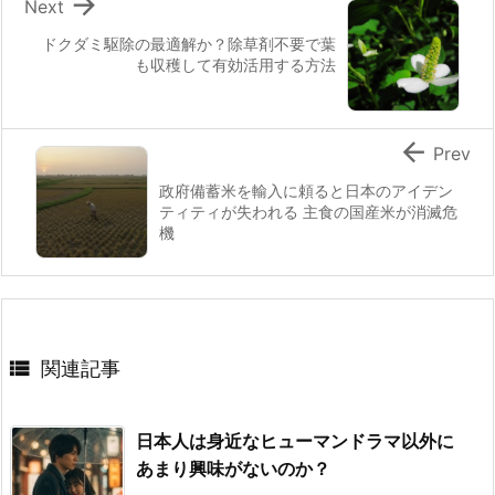

Next
ドクダミ駆除の最適解か？除草剤不要で葉
も収穫して有効活用する方法

Prev
政府備蓄米を輸入に頼ると日本のアイデン
ティティが失われる 主食の国産米が消滅危
機

関連記事
日本人は身近なヒューマンドラマ以外に
あまり興味がないのか？