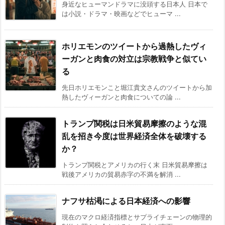
身近なヒューマンドラマに没頭する日本人 日本で
は小説・ドラマ・映画などでヒューマ ...
ホリエモンのツイートから過熱したヴィ
ーガンと肉食の対立は宗教戦争と似てい
る
先日ホリエモンこと堀江貴文さんのツイートから加
熱したヴィーガンと肉食についての論 ...
トランプ関税は日米貿易摩擦のような混
乱を招き今度は世界経済全体を破壊する
か？
トランプ関税とアメリカの行く末 日米貿易摩擦は
戦後アメリカの貿易赤字の不満を解消 ...
ナフサ枯渇による日本経済への影響
現在のマクロ経済指標とサプライチェーンの物理的