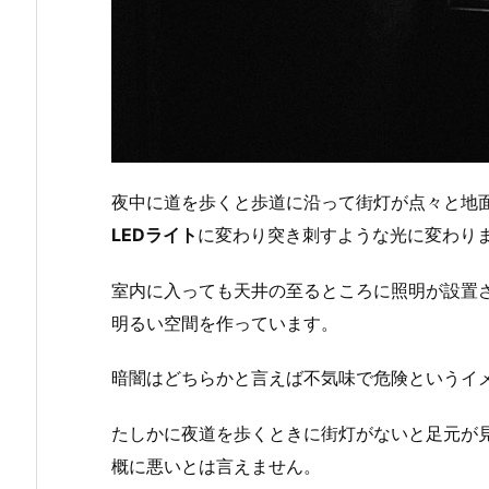
夜中に道を歩くと歩道に沿って街灯が点々と地
LEDライト
に変わり突き刺すような光に変わり
室内に入っても天井の至るところに照明が設置
明るい空間を作っています。
暗闇はどちらかと言えば不気味で危険というイ
たしかに夜道を歩くときに街灯がないと足元が
概に悪いとは言えません。