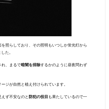
面を照らしており、その照明もいつしか蛍光灯から
ました。
され、まるで
暗闇を排除
するかのように昼夜問わず
メージが自然と植え付けられています。
見えず不安なのと
防犯の役目
も果たしているので一