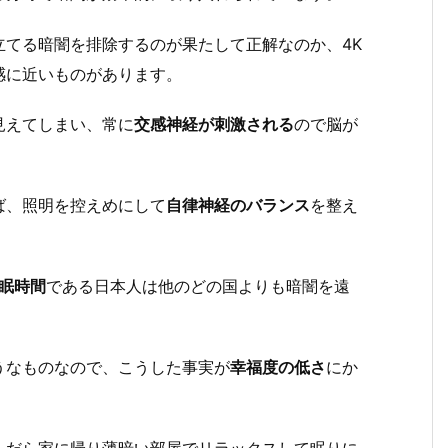
立てる暗闇を排除するのが果たして正解なのか、4K
感に近いものがあります。
見えてしまい、常に
交感神経が刺激される
ので脳が
ば、照明を控えめにして
自律神経のバランス
を整え
眠時間
である日本人は他のどの国よりも暗闇を遠
うなものなので、こうした事実が
幸福度の低さ
にか
んだら家に帰り薄暗い部屋でリラックスして眠りに