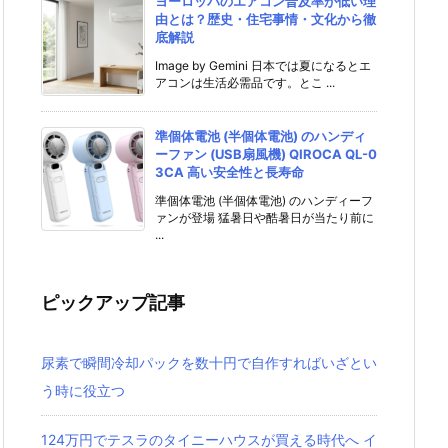
ヨーロッパのエアコン普及率が低い理
由とは？歴史・住宅事情・文化から徹
底解説
Image by Gemini 日本では夏になるとエ
アコンは生活必需品です。とこ ...
準個体電池 (半個体電池) のハンディ
ーファン (USB扇風機) QIROCA QL-0
3CA 高い安全性と長寿命
準個体電池 (半個体電池) のハンディーフ
ァンが登場 猛暑日や酷暑日が当たり前に
...
ピックアップ記事
尿素で瞬間冷却パックを数十円で自作すればいざとい
う時に役立つ
124万円でテスラのタイニーハウスが買える時代へ イ