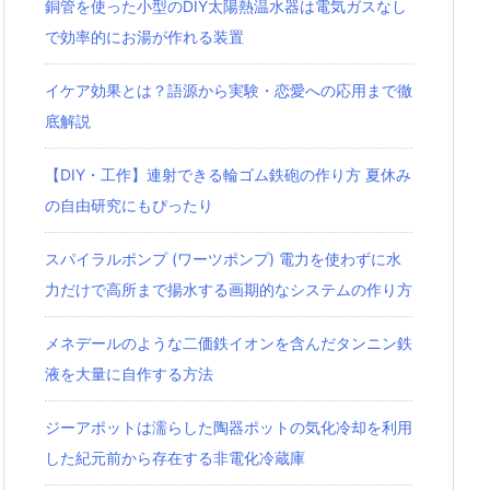
銅管を使った小型のDIY太陽熱温水器は電気ガスなし
で効率的にお湯が作れる装置
イケア効果とは？語源から実験・恋愛への応用まで徹
底解説
【DIY・工作】連射できる輪ゴム鉄砲の作り方 夏休み
の自由研究にもぴったり
スパイラルポンプ (ワーツポンプ) 電力を使わずに水
力だけで高所まで揚水する画期的なシステムの作り方
メネデールのような二価鉄イオンを含んだタンニン鉄
液を大量に自作する方法
ジーアポットは濡らした陶器ポットの気化冷却を利用
した紀元前から存在する非電化冷蔵庫