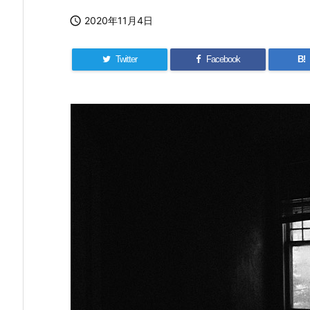

2020年11月4日
Twitter
Facebook
B!