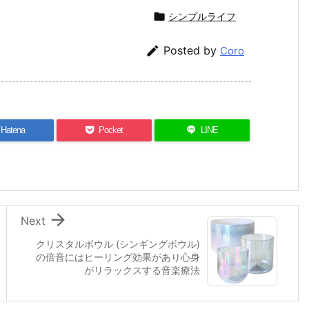

シンプルライフ

Posted by
Coro
Hatena
Pocket
LINE

Next
クリスタルボウル (シンギングボウル)
の倍音にはヒーリング効果があり心身
がリラックスする音楽療法