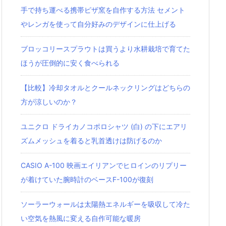
手で持ち運べる携帯ピザ窯を自作する方法 セメント
やレンガを使って自分好みのデザインに仕上げる
ブロッコリースプラウトは買うより水耕栽培で育てた
ほうが圧倒的に安く食べられる
【比較】冷却タオルとクールネックリングはどちらの
方が涼しいのか？
ユニクロ ドライカノコポロシャツ‎ (白) の下にエアリ
ズムメッシュを着ると乳首透けは防げるのか
CASIO A-100 映画エイリアンでヒロインのリプリー
が着けていた腕時計のベースF-100が復刻
ソーラーウォールは太陽熱エネルギーを吸収して冷た
い空気を熱風に変える自作可能な暖房