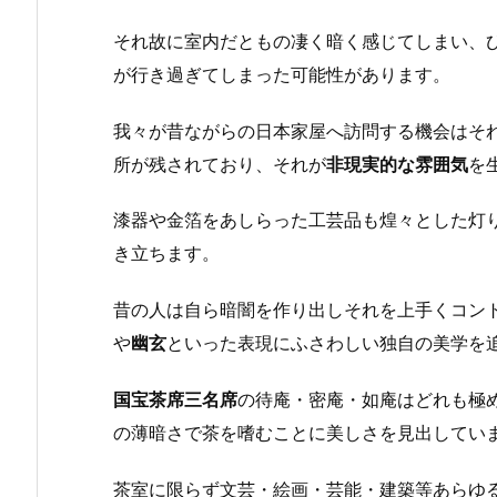
それ故に室内だともの凄く暗く感じてしまい、
が行き過ぎてしまった可能性があります。
我々が昔ながらの日本家屋へ訪問する機会はそ
所が残されており、それが
非現実的な雰囲気
を
漆器や金箔をあしらった工芸品も煌々とした灯
き立ちます。
昔の人は自ら暗闇を作り出しそれを上手くコン
や
幽玄
といった表現にふさわしい独自の美学を
国宝茶席三名席
の待庵・密庵・如庵はどれも極
の薄暗さで茶を嗜むことに美しさを見出してい
茶室に限らず文芸・絵画・芸能・建築等あらゆ