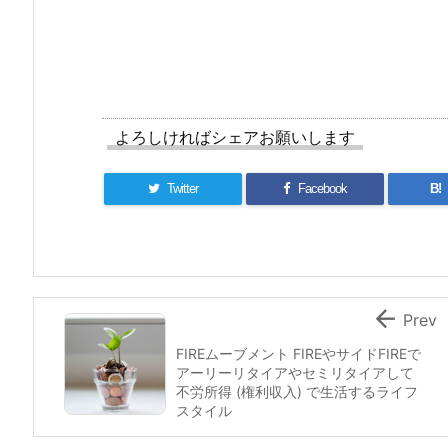
よろしければシェアお願いします
Twitter
Facebook
B!

Prev
FIREムーブメント FIREやサイドFIREで
アーリーリタイアやセミリタイアして
不労所得 (権利収入) で生活するライフ
スタイル