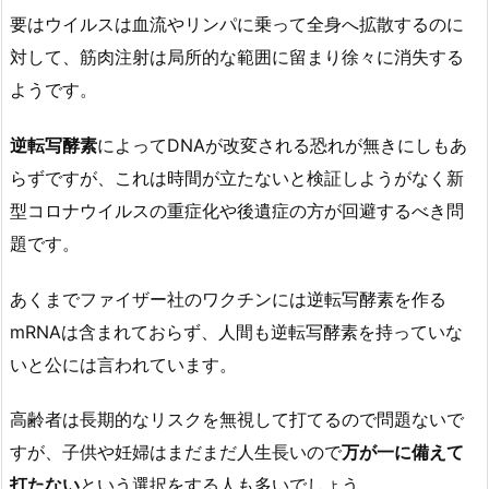
要はウイルスは血流やリンパに乗って全身へ拡散するのに
対して、筋肉注射は局所的な範囲に留まり徐々に消失する
ようです。
逆転写酵素
によってDNAが改変される恐れが無きにしもあ
らずですが、これは時間が立たないと検証しようがなく新
型コロナウイルスの重症化や後遺症の方が回避するべき問
題です。
あくまでファイザー社のワクチンには逆転写酵素を作る
mRNAは含まれておらず、人間も逆転写酵素を持っていな
いと公には言われています。
高齢者は長期的なリスクを無視して打てるので問題ないで
すが、子供や妊婦はまだまだ人生長いので
万が一に備えて
打たない
という選択をする人も多いでしょう。