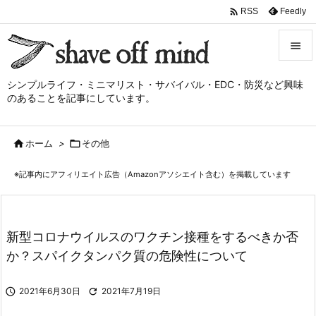

Feedly
RSS


シンプルライフ・ミニマリスト・サバイバル・EDC・防災など興味
メニュ
のあることを記事にしています。

サイド

ホーム
>

その他

前へ
※記事内にアフィリエイト広告（Amazonアソシエイト含む）を掲載しています

次へ

検索
新型コロナウイルスのワクチン接種をするべきか否
か？スパイクタンパク質の危険性について

2021年6月30日

2021年7月19日