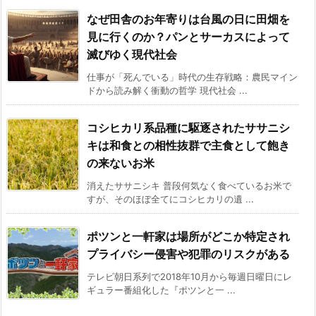
なぜ田舎のお年寄りは台風の日に田畑を
見に行くのか？パンとサーカスによって
滅びゆく現代社会
仕事が「死んでいる」時代の生存戦略：農民マイン
ドから読み解く衝動の哲学 現代社会 ...
コシヒカリ系品種に駆逐されたササニシ
キは和食との相性抜群で主食として飽き
の来ないお米
消えたササニシキ 普段何気なく食べているお米で
すが、そのほぼ全てにコシヒカリの遺 ...
ポツンと一軒家は場所がどこか特定され
プライバシー侵害や犯罪のリスクがある
テレビ朝日系列で2018年10月から毎週日曜日にレ
ギュラー番組化した『ポツンと一 ...