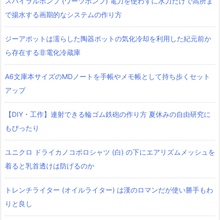
スパイラルポンプ (ワーツポンプ) 電力を使わずに水力だけで高所ま
で揚水する画期的なシステムの作り方
ジーアポットは濡らした陶器ポットの気化冷却を利用した紀元前か
ら存在する非電化冷蔵庫
A6文庫本サイズのMDノートを手帳やメモ帳として持ち歩くセット
アップ
【DIY・工作】連射できる輪ゴム鉄砲の作り方 夏休みの自由研究に
もぴったり
ユニクロ ドライカノコポロシャツ‎ (白) の下にエアリズムメッシュを
着ると乳首透けは防げるのか
トレンチライター (オイルライター) は漢のロマンだが使い勝手もわ
りと良し