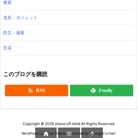
農業
道具・ガジェット
防災・備蓄
音楽
このブログを購読

RSS
Feedly
Copyright ©
2026
shave off mind
All Rights Reserved.



WordPress Luxeritas Theme is provided by "
Thought is free
".