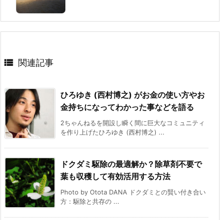

関連記事
ひろゆき (西村博之) がお金の使い方やお
金持ちになってわかった事などを語る
2ちゃんねるを開設し瞬く間に巨大なコミュニティ
を作り上げたひろゆき (西村博之) ...
ドクダミ駆除の最適解か？除草剤不要で
葉も収穫して有効活用する方法
Photo by Otota DANA ドクダミとの賢い付き合い
方：駆除と共存の ...