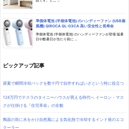
品です。とこ ...
準個体電池 (半個体電池) のハンディーファン (USB扇
風機) QIROCA QL-03CA 高い安全性と長寿命
準個体電池 (半個体電池) のハンディーファンが登場 猛暑
日や酷暑日が当たり前に ...
ピックアップ記事
尿素で瞬間冷却パックを数十円で自作すればいざという時に役立つ
124万円でテスラのタイニーハウスが買える時代へ イーロン・マス
クが仕掛ける『住宅革命』の全貌
陶器の筒に水をかけ自然風による気化熱で冷却するインド発のエコ
クーラー