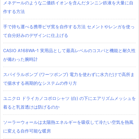
メネデールのような二価鉄イオンを含んだタンニン鉄液を大量に自
作する方法
手で持ち運べる携帯ピザ窯を自作する方法 セメントやレンガを使っ
て自分好みのデザインに仕上げる
CASIO A168WA-1 実用品として最高レベルのコスパと機能と耐久性
が備わった腕時計
スパイラルポンプ (ワーツポンプ) 電力を使わずに水力だけで高所ま
で揚水する画期的なシステムの作り方
ユニクロ ドライカノコポロシャツ‎ (白) の下にエアリズムメッシュを
着ると乳首透けは防げるのか
ソーラーウォールは太陽熱エネルギーを吸収して冷たい空気を熱風
に変える自作可能な暖房