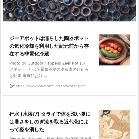
ジーアポットは濡らした陶器ポット
の気化冷却を利用した紀元前から存
在する非電化冷蔵
Photo by Outdoor Happens Zeer Pot (ジー
アポット) とは？電気不要の冷蔵庫の仕組み
と効果 家庭におけ ...
https://www.shaveoffmind.com/zeer-pot/
行水 (水浴び) タライで体を洗い夏に
は暑さをしのぎ涼を取る近代化によ
って姿を消した
Photo by Wikipedia 現代社会では家庭用給湯