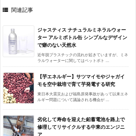

関連記事
ジャスティス ナチュラルミネラルウォー
ター アルミボトル缶 シンプルなデザイン
で癖のない天然水
近年脱プラスチックの流れが起きていますが、ミネ
ラルウォーターに関してはペットボト ...
【芋エネルギー】サツマイモやジャガイ
モを空中栽培で育て芋発電する研究
東日本大震災および福島原発事故があって以来エネ
ルギー問題について議論される機会が ...
劣化して寿命を迎えた鉛蓄電池を路上で
修理してリサイクルする中東のエンジニ
ア