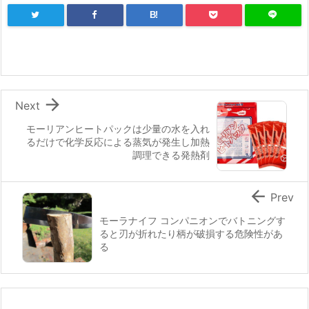
B!

Next
モーリアンヒートパックは少量の水を入れ
るだけで化学反応による蒸気が発生し加熱
調理できる発熱剤

Prev
モーラナイフ コンパニオンでバトニングす
ると刃が折れたり柄が破損する危険性があ
る