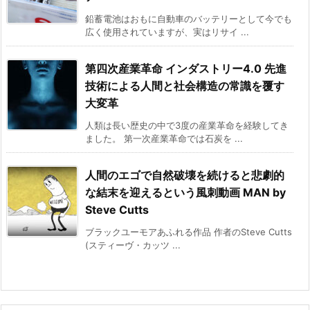
鉛蓄電池はおもに自動車のバッテリーとして今でも
広く使用されていますが、実はリサイ ...
第四次産業革命 インダストリー4.0 先進
技術による人間と社会構造の常識を覆す
大変革
人類は長い歴史の中で3度の産業革命を経験してき
ました。 第一次産業革命では石炭を ...
人間のエゴで自然破壊を続けると悲劇的
な結末を迎えるという風刺動画 MAN by
Steve Cutts
ブラックユーモアあふれる作品 作者のSteve Cutts
(スティーヴ・カッツ ...