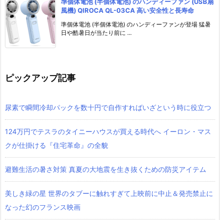
準個体電池 (半個体電池) のハンディーファン (USB扇
風機) QIROCA QL-03CA 高い安全性と長寿命
準個体電池 (半個体電池) のハンディーファンが登場 猛暑
日や酷暑日が当たり前に ...
ピックアップ記事
尿素で瞬間冷却パックを数十円で自作すればいざという時に役立つ
124万円でテスラのタイニーハウスが買える時代へ イーロン・マス
クが仕掛ける『住宅革命』の全貌
避難生活の暑さ対策 真夏の大地震を生き抜くための防災アイテム
美しき緑の星 世界のタブーに触れすぎて上映前に中止＆発売禁止に
なった幻のフランス映画