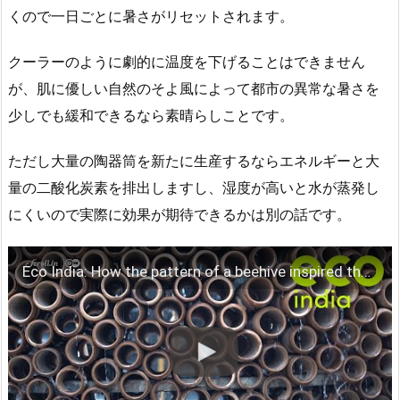
くので一日ごとに暑さがリセットされます。
クーラーのように劇的に温度を下げることはできません
が、肌に優しい自然のそよ風によって都市の異常な暑さを
少しでも緩和できるなら素晴らしことです。
ただし大量の陶器筒を新たに生産するならエネルギーと大
量の二酸化炭素を排出しますし、湿度が高いと水が蒸発し
にくいので実際に効果が期待できるかは別の話です。
Eco India: How the pattern of a beehive inspired the design for an affordable, natural air cooler