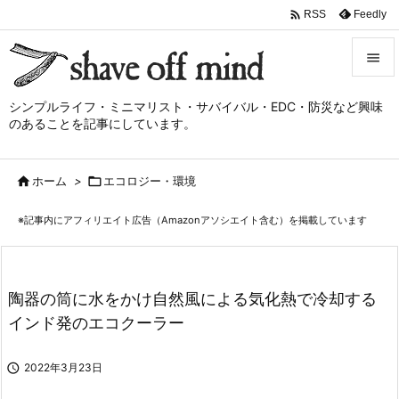

Feedly
RSS


シンプルライフ・ミニマリスト・サバイバル・EDC・防災など興味
メニュ
のあることを記事にしています。

サイド

ホーム
>

エコロジー・環境

前へ
※記事内にアフィリエイト広告（Amazonアソシエイト含む）を掲載しています

次へ

検索
陶器の筒に水をかけ自然風による気化熱で冷却する
インド発のエコクーラー

2022年3月23日