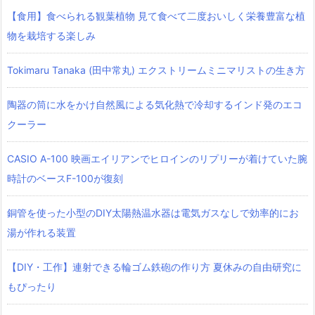
【食用】食べられる観葉植物 見て食べて二度おいしく栄養豊富な植
物を栽培する楽しみ
Tokimaru Tanaka (田中常丸) エクストリームミニマリストの生き方
陶器の筒に水をかけ自然風による気化熱で冷却するインド発のエコ
クーラー
CASIO A-100 映画エイリアンでヒロインのリプリーが着けていた腕
時計のベースF-100が復刻
銅管を使った小型のDIY太陽熱温水器は電気ガスなしで効率的にお
湯が作れる装置
【DIY・工作】連射できる輪ゴム鉄砲の作り方 夏休みの自由研究に
もぴったり