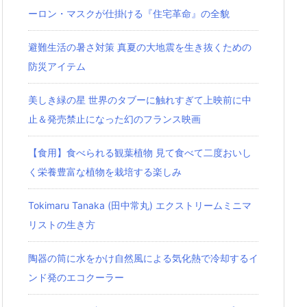
ーロン・マスクが仕掛ける『住宅革命』の全貌
避難生活の暑さ対策 真夏の大地震を生き抜くための
防災アイテム
美しき緑の星 世界のタブーに触れすぎて上映前に中
止＆発売禁止になった幻のフランス映画
【食用】食べられる観葉植物 見て食べて二度おいし
く栄養豊富な植物を栽培する楽しみ
Tokimaru Tanaka (田中常丸) エクストリームミニマ
リストの生き方
陶器の筒に水をかけ自然風による気化熱で冷却するイ
ンド発のエコクーラー