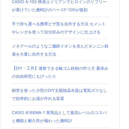
CASIO A-100 映画エイリアンでヒロインのリプリー
が着けていた腕時計のベースF-100が復刻
手で持ち運べる携帯ピザ窯を自作する方法 セメント
やレンガを使って自分好みのデザインに仕上げる
メネデールのような二価鉄イオンを含んだタンニン鉄
液を大量に自作する方法
【DIY・工作】連射できる輪ゴム鉄砲の作り方 夏休み
の自由研究にもぴったり
銅管を使った小型のDIY太陽熱温水器は電気ガスなし
で効率的にお湯が作れる装置
CASIO A168WA-1 実用品として最高レベルのコスパ
と機能と耐久性が備わった腕時計