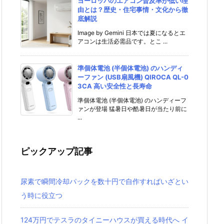
ヨーロッパのエアコン普及率が低い理
由とは？歴史・住宅事情・文化から徹
底解説
Image by Gemini 日本では夏になるとエ
アコンは生活必需品です。とこ ...
準個体電池 (半個体電池) のハンディ
ーファン (USB扇風機) QIROCA QL-0
3CA 高い安全性と長寿命
準個体電池 (半個体電池) のハンディーフ
ァンが登場 猛暑日や酷暑日が当たり前に
...
ピックアップ記事
尿素で瞬間冷却パックを数十円で自作すればいざとい
う時に役立つ
124万円でテスラのタイニーハウスが買える時代へ イ