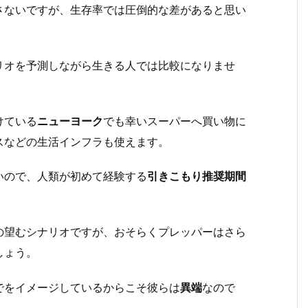
さないですが、生存率では圧倒的な差があると思い
リオを予測しながら生きる人では比較になりませ
けている
ニューヨーク
でも幸いスーパーへ買い物に
スなどの生活インフラも使えます。
いので、人類が初めて経験する
引きこもり推奨期間
の望むシナリオですが、おそらくプレッパーはさら
しょう。
でをイメージしているからこそ彼らは
異端
なので