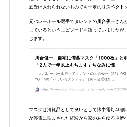
底受け入れられないものでも一定の
リスペクト
元バレーボール選手でタレントの
川合俊一
さん
しているというエピソードを語っていましたが
じます。
川合俊一 自宅に備蓄マスク「1000枚」と
「2人で一年以上もちます」ちなみに懐
元バレーボール選手でタレントの川合俊一（57）が3日
YO MX「バラいろダンディ」（月～金曜後9 ...
https://www.sponichi.co.jp/entertainment/news/2020/04/
マスクは消耗品として良いとして懐中電灯40
が停電に悩まされた経験から家のあらゆる場所