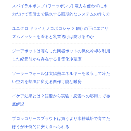
スパイラルポンプ (ワーツポンプ) 電力を使わずに水
力だけで高所まで揚水する画期的なシステムの作り方
ユニクロ ドライカノコポロシャツ‎ (白) の下にエアリ
ズムメッシュを着ると乳首透けは防げるのか
ジーアポットは濡らした陶器ポットの気化冷却を利用
した紀元前から存在する非電化冷蔵庫
ソーラーウォールは太陽熱エネルギーを吸収して冷た
い空気を熱風に変える自作可能な暖房
イケア効果とは？語源から実験・恋愛への応用まで徹
底解説
ブロッコリースプラウトは買うより水耕栽培で育てた
ほうが圧倒的に安く食べられる