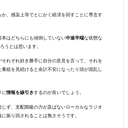
るか、感染上等でとにかく経済を回すことに専念す
日本はどちらにも傾倒していない
中途半端
な状態な
だろうとは思います。
がそれぞれ好き勝手に自分の意見を言って、それを
た番組を見続けると余計不安になったり頭が混乱し
りに
情報を線引き
するのが良いでしょう。
信じず、支配階級の力が及ばないローカルなラジオ
報に振り回されることは無さそうです。