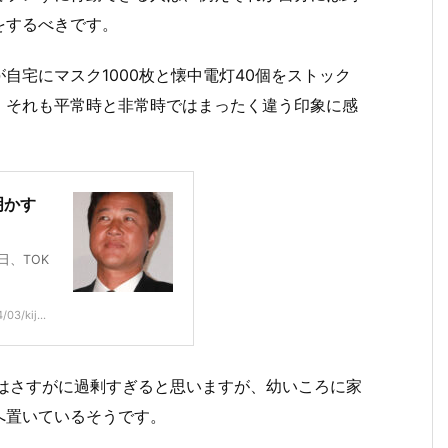
をするべきです。
が自宅にマスク1000枚と懐中電灯40個をストック
、それも平常時と非常時ではまったく違う印象に感
明かす
、TOK
03/kij...
個はさすがに過剰すぎると思いますが、幼いころに家
へ置いているそうです。