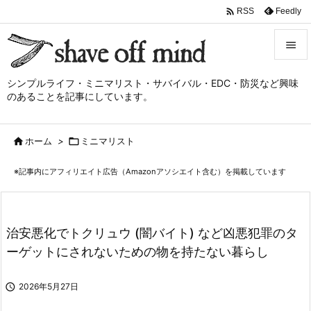

Feedly
RSS


シンプルライフ・ミニマリスト・サバイバル・EDC・防災など興味
メニュ
のあることを記事にしています。

サイド

ホーム
>

ミニマリスト

前へ
※記事内にアフィリエイト広告（Amazonアソシエイト含む）を掲載しています

次へ

検索
治安悪化でトクリュウ (闇バイト) など凶悪犯罪のタ
ーゲットにされないための物を持たない暮らし

2026年5月27日