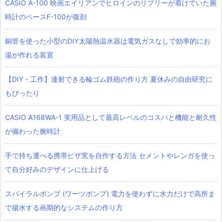
CASIO A-100 映画エイリアンでヒロインのリプリーが着けていた腕
時計のベースF-100が復刻
銅管を使った小型のDIY太陽熱温水器は電気ガスなしで効率的にお
湯が作れる装置
【DIY・工作】連射できる輪ゴム鉄砲の作り方 夏休みの自由研究に
もぴったり
CASIO A168WA-1 実用品として最高レベルのコスパと機能と耐久性
が備わった腕時計
手で持ち運べる携帯ピザ窯を自作する方法 セメントやレンガを使っ
て自分好みのデザインに仕上げる
スパイラルポンプ (ワーツポンプ) 電力を使わずに水力だけで高所ま
で揚水する画期的なシステムの作り方