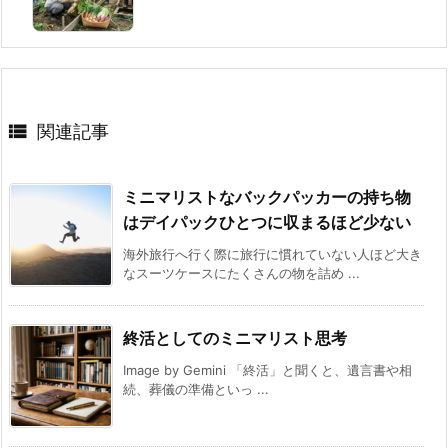

関連記事
ミニマリストなバックパッカーの持ち物
はデイパックひとつに収まるほど少ない
海外旅行へ行く際に旅行に慣れていない人ほど大き
なスーツケースにたくさんの物を詰め ...
終活としてのミニマリスト思考
Image by Gemini 「終活」と聞くと、遺言書や相
続、葬儀の準備といっ ...