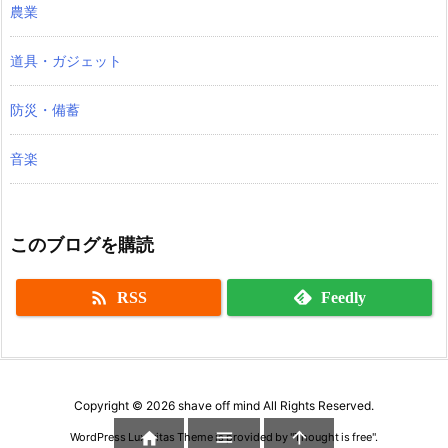
農業
道具・ガジェット
防災・備蓄
音楽
このブログを購読

RSS
Feedly
Copyright ©
2026
shave off mind
All Rights Reserved.



WordPress Luxeritas Theme is provided by "
Thought is free
".