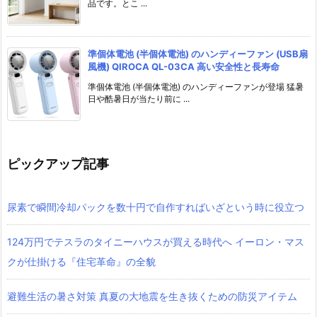
品です。とこ ...
準個体電池 (半個体電池) のハンディーファン (USB扇
風機) QIROCA QL-03CA 高い安全性と長寿命
準個体電池 (半個体電池) のハンディーファンが登場 猛暑
日や酷暑日が当たり前に ...
ピックアップ記事
尿素で瞬間冷却パックを数十円で自作すればいざという時に役立つ
124万円でテスラのタイニーハウスが買える時代へ イーロン・マス
クが仕掛ける『住宅革命』の全貌
避難生活の暑さ対策 真夏の大地震を生き抜くための防災アイテム