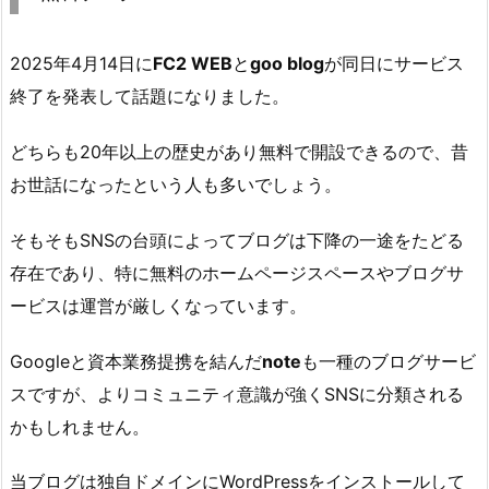
2025年4月14日に
FC2 WEB
と
goo blog
が同日にサービス
終了を発表して話題になりました。
どちらも20年以上の歴史があり無料で開設できるので、昔
お世話になったという人も多いでしょう。
そもそもSNSの台頭によってブログは下降の一途をたどる
存在であり、特に無料のホームページスペースやブログサ
ービスは運営が厳しくなっています。
Googleと資本業務提携を結んだ
note
も一種のブログサービ
スですが、よりコミュニティ意識が強くSNSに分類される
かもしれません。
当ブログは独自ドメインにWordPressをインストールして