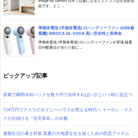
Image by Gemini 日本では夏になるとエアコンは生活必需
品です。とこ ...
準個体電池 (半個体電池) のハンディーファン (USB扇
風機) QIROCA QL-03CA 高い安全性と長寿命
準個体電池 (半個体電池) のハンディーファンが登場 猛暑
日や酷暑日が当たり前に ...
ピックアップ記事
尿素で瞬間冷却パックを数十円で自作すればいざという時に役立つ
124万円でテスラのタイニーハウスが買える時代へ イーロン・マス
クが仕掛ける『住宅革命』の全貌
避難生活の暑さ対策 真夏の大地震を生き抜くための防災アイテム