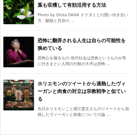
葉も収穫して有効活用する方法
Photo by Otota DANA ドクダミとの賢い付き合い
方：駆除と共存の ...
恐怖に翻弄される人生は自らの可能性を
狭めている
恐怖心を煽るもの 現代社会は恐怖というものが常
に付きまとい人間の行動の大半は恐怖 ...
ホリエモンのツイートから過熱したヴィ
ーガンと肉食の対立は宗教戦争と似てい
る
先日ホリエモンこと堀江貴文さんのツイートから加
熱したヴィーガンと肉食についての論 ...