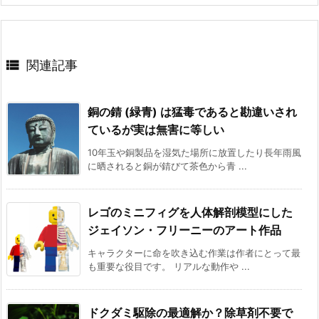

関連記事
銅の錆 (緑青) は猛毒であると勘違いされ
ているが実は無害に等しい
10年玉や銅製品を湿気た場所に放置したり長年雨風
に晒されると銅が錆びて茶色から青 ...
レゴのミニフィグを人体解剖模型にした
ジェイソン・フリーニーのアート作品
キャラクターに命を吹き込む作業は作者にとって最
も重要な役目です。 リアルな動作や ...
ドクダミ駆除の最適解か？除草剤不要で