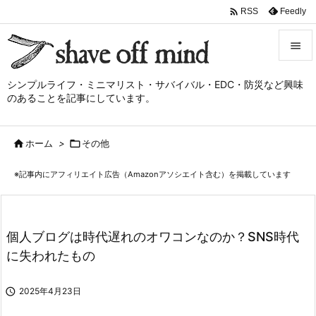

Feedly
RSS


シンプルライフ・ミニマリスト・サバイバル・EDC・防災など興味
メニュ
のあることを記事にしています。

サイド

ホーム
>

その他

前へ
※記事内にアフィリエイト広告（Amazonアソシエイト含む）を掲載しています

次へ

検索
個人ブログは時代遅れのオワコンなのか？SNS時代
に失われたもの

2025年4月23日