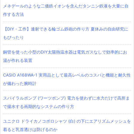
メネデールのような二価鉄イオンを含んだタンニン鉄液を大量に自
作する方法
【DIY・工作】連射できる輪ゴム鉄砲の作り方 夏休みの自由研究に
もぴったり
銅管を使った小型のDIY太陽熱温水器は電気ガスなしで効率的にお
湯が作れる装置
CASIO A168WA-1 実用品として最高レベルのコスパと機能と耐久性
が備わった腕時計
スパイラルポンプ (ワーツポンプ) 電力を使わずに水力だけで高所ま
で揚水する画期的なシステムの作り方
ユニクロ ドライカノコポロシャツ‎ (白) の下にエアリズムメッシュを
着ると乳首透けは防げるのか