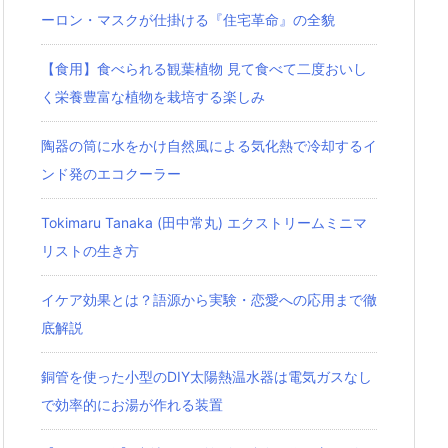
ーロン・マスクが仕掛ける『住宅革命』の全貌
【食用】食べられる観葉植物 見て食べて二度おいし
く栄養豊富な植物を栽培する楽しみ
陶器の筒に水をかけ自然風による気化熱で冷却するイ
ンド発のエコクーラー
Tokimaru Tanaka (田中常丸) エクストリームミニマ
リストの生き方
イケア効果とは？語源から実験・恋愛への応用まで徹
底解説
銅管を使った小型のDIY太陽熱温水器は電気ガスなし
で効率的にお湯が作れる装置