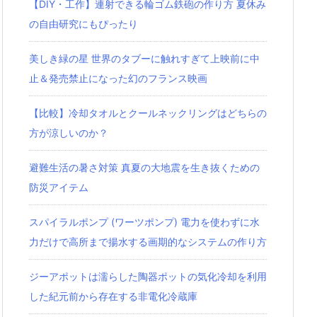
【DIY・工作】連射できる輪ゴム鉄砲の作り方 夏休み
の自由研究にもぴったり
美しき緑の星 世界のタブーに触れすぎて上映前に中
止＆発売禁止になった幻のフランス映画
【比較】冷却タオルとクールネックリングはどちらの
方が涼しいのか？
避難生活の暑さ対策 真夏の大地震を生き抜くための
防災アイテム
スパイラルポンプ (ワーツポンプ) 電力を使わずに水
力だけで高所まで揚水する画期的なシステムの作り方
ジーアポットは濡らした陶器ポットの気化冷却を利用
した紀元前から存在する非電化冷蔵庫