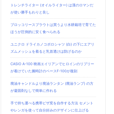
トレンチライター (オイルライター) は漢のロマンだ
が使い勝手もわりと良し
ブロッコリースプラウトは買うより水耕栽培で育てた
ほうが圧倒的に安く食べられる
ユニクロ ドライカノコポロシャツ‎ (白) の下にエアリ
ズムメッシュを着ると乳首透けは防げるのか
CASIO A-100 映画エイリアンでヒロインのリプリー
が着けていた腕時計のベースF-100が復刻
廃油キャンドルより廃油ランタン (廃油ランプ) の方
が凝固剤なしで簡単に作れる
手で持ち運べる携帯ピザ窯を自作する方法 セメント
やレンガを使って自分好みのデザインに仕上げる