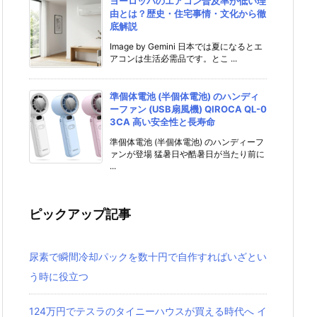
ヨーロッパのエアコン普及率が低い理
由とは？歴史・住宅事情・文化から徹
底解説
Image by Gemini 日本では夏になるとエ
アコンは生活必需品です。とこ ...
準個体電池 (半個体電池) のハンディ
ーファン (USB扇風機) QIROCA QL-0
3CA 高い安全性と長寿命
準個体電池 (半個体電池) のハンディーフ
ァンが登場 猛暑日や酷暑日が当たり前に
...
ピックアップ記事
尿素で瞬間冷却パックを数十円で自作すればいざとい
う時に役立つ
124万円でテスラのタイニーハウスが買える時代へ イ