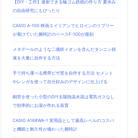
【DIY・工作】連射できる輪ゴム鉄砲の作り方 夏休み
の自由研究にもぴったり
CASIO A-100 映画エイリアンでヒロインのリプリー
が着けていた腕時計のベースF-100が復刻
メネデールのような二価鉄イオンを含んだタンニン鉄
液を大量に自作する方法
手で持ち運べる携帯ピザ窯を自作する方法 セメント
やレンガを使って自分好みのデザインに仕上げる
銅管を使った小型のDIY太陽熱温水器は電気ガスなし
で効率的にお湯が作れる装置
CASIO A168WA-1 実用品として最高レベルのコスパ
と機能と耐久性が備わった腕時計