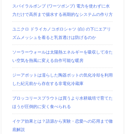
スパイラルポンプ (ワーツポンプ) 電力を使わずに水
力だけで高所まで揚水する画期的なシステムの作り方
ユニクロ ドライカノコポロシャツ‎ (白) の下にエアリ
ズムメッシュを着ると乳首透けは防げるのか
ソーラーウォールは太陽熱エネルギーを吸収して冷た
い空気を熱風に変える自作可能な暖房
ジーアポットは濡らした陶器ポットの気化冷却を利用
した紀元前から存在する非電化冷蔵庫
ブロッコリースプラウトは買うより水耕栽培で育てた
ほうが圧倒的に安く食べられる
イケア効果とは？語源から実験・恋愛への応用まで徹
底解説