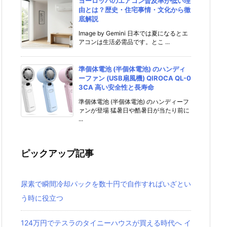
ヨーロッパのエアコン普及率が低い理
由とは？歴史・住宅事情・文化から徹
底解説
Image by Gemini 日本では夏になるとエ
アコンは生活必需品です。とこ ...
準個体電池 (半個体電池) のハンディ
ーファン (USB扇風機) QIROCA QL-0
3CA 高い安全性と長寿命
準個体電池 (半個体電池) のハンディーフ
ァンが登場 猛暑日や酷暑日が当たり前に
...
ピックアップ記事
尿素で瞬間冷却パックを数十円で自作すればいざとい
う時に役立つ
124万円でテスラのタイニーハウスが買える時代へ イ