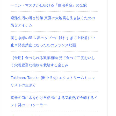
ーロン・マスクが仕掛ける『住宅革命』の全貌
避難生活の暑さ対策 真夏の大地震を生き抜くための
防災アイテム
美しき緑の星 世界のタブーに触れすぎて上映前に中
止＆発売禁止になった幻のフランス映画
【食用】食べられる観葉植物 見て食べて二度おいし
く栄養豊富な植物を栽培する楽しみ
Tokimaru Tanaka (田中常丸) エクストリームミニマ
リストの生き方
陶器の筒に水をかけ自然風による気化熱で冷却するイ
ンド発のエコクーラー