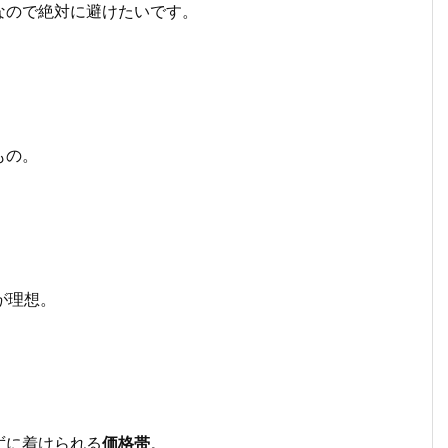
なので絶対に避けたいです。
もの。
が理想。
ずに着けられる
価格帯
。