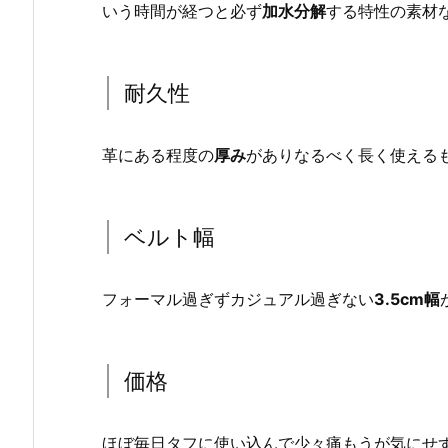
いう時間が経つと必ず
加水分解
する特性の素材
耐久性
革にある程度の
厚み
がありなるべく長く使える
ベルト幅
フォーマル過ぎずカジュアル過ぎない
3.5cm幅
価格
ほぼ毎日タフに使い込んで少々痛もうが気にせ