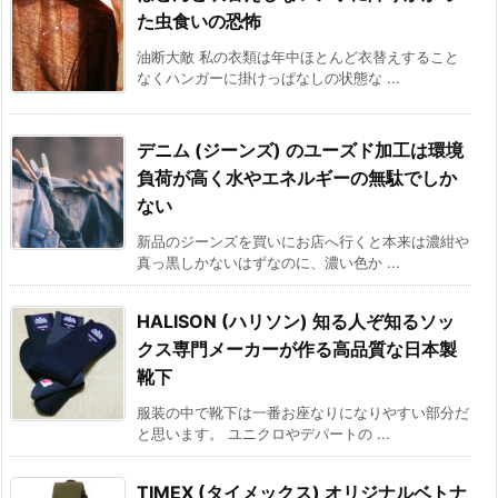
た虫食いの恐怖
油断大敵 私の衣類は年中ほとんど衣替えすること
なくハンガーに掛けっぱなしの状態な ...
デニム (ジーンズ) のユーズド加工は環境
負荷が高く水やエネルギーの無駄でしか
ない
新品のジーンズを買いにお店へ行くと本来は濃紺や
真っ黒しかないはずなのに、濃い色か ...
HALISON (ハリソン) 知る人ぞ知るソッ
クス専門メーカーが作る高品質な日本製
靴下
服装の中で靴下は一番お座なりになりやすい部分だ
と思います。 ユニクロやデパートの ...
TIMEX (タイメックス) オリジナルベトナ