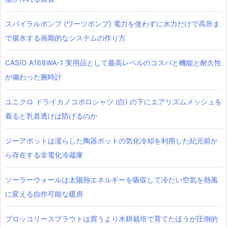
スパイラルポンプ (ワーツポンプ) 電力を使わずに水力だけで高所ま
で揚水する画期的なシステムの作り方
CASIO A168WA-1 実用品として最高レベルのコスパと機能と耐久性
が備わった腕時計
ユニクロ ドライカノコポロシャツ‎ (白) の下にエアリズムメッシュを
着ると乳首透けは防げるのか
ジーアポットは濡らした陶器ポットの気化冷却を利用した紀元前か
ら存在する非電化冷蔵庫
ソーラーウォールは太陽熱エネルギーを吸収して冷たい空気を熱風
に変える自作可能な暖房
ブロッコリースプラウトは買うより水耕栽培で育てたほうが圧倒的