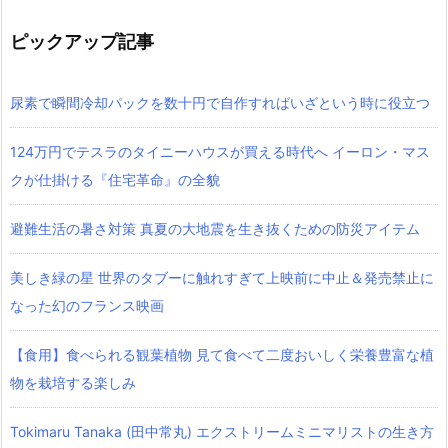
ピックアップ記事
尿素で瞬間冷却パックを数十円で自作すればいざという時に役立つ
124万円でテスラのタイニーハウスが買える時代へ イーロン・マス
クが仕掛ける『住宅革命』の全貌
避難生活の暑さ対策 真夏の大地震を生き抜くための防災アイテム
美しき緑の星 世界のタブーに触れすぎて上映前に中止＆発売禁止に
なった幻のフランス映画
【食用】食べられる観葉植物 見て食べて二度おいしく栄養豊富な植
物を栽培する楽しみ
Tokimaru Tanaka (田中常丸) エクストリームミニマリストの生き方