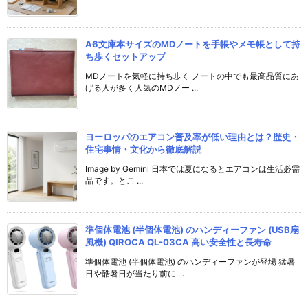
A6文庫本サイズのMDノートを手帳やメモ帳として持
ち歩くセットアップ
MDノートを気軽に持ち歩く ノートの中でも最高品質にあ
げる人が多く人気のMDノー ...
ヨーロッパのエアコン普及率が低い理由とは？歴史・
住宅事情・文化から徹底解説
Image by Gemini 日本では夏になるとエアコンは生活必需
品です。とこ ...
準個体電池 (半個体電池) のハンディーファン (USB扇
風機) QIROCA QL-03CA 高い安全性と長寿命
準個体電池 (半個体電池) のハンディーファンが登場 猛暑
日や酷暑日が当たり前に ...