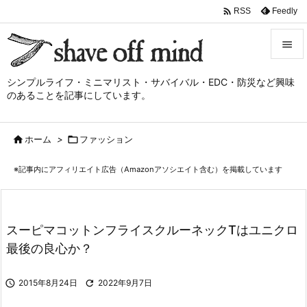

Feedly
RSS


シンプルライフ・ミニマリスト・サバイバル・EDC・防災など興味
メニュ
のあることを記事にしています。

サイド

ホーム
>

ファッション

前へ
※記事内にアフィリエイト広告（Amazonアソシエイト含む）を掲載しています

次へ

検索
スーピマコットンフライスクルーネックTはユニクロ
最後の良心か？

2015年8月24日

2022年9月7日