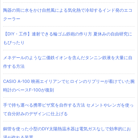
陶器の筒に水をかけ自然風による気化熱で冷却するインド発のエコ
クーラー
【DIY・工作】連射できる輪ゴム鉄砲の作り方 夏休みの自由研究に
もぴったり
メネデールのような二価鉄イオンを含んだタンニン鉄液を大量に自
作する方法
CASIO A-100 映画エイリアンでヒロインのリプリーが着けていた腕
時計のベースF-100が復刻
手で持ち運べる携帯ピザ窯を自作する方法 セメントやレンガを使っ
て自分好みのデザインに仕上げる
銅管を使った小型のDIY太陽熱温水器は電気ガスなしで効率的にお
湯が作れる装置