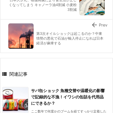
くなってしまう キャノーラ油4割減 小麦粉
3割減

Prev
第3次オイルショックは起こるのか？中東
情勢の悪化で石油が輸入停止になれば日本
経済が麻痺する

関連記事
サバ缶ショック 魚種交替や温暖化の影響
で記録的な不漁！イワシの缶詰を代用品
にできるか？
ここ数年で何度かのブームを経てすっかり定着した