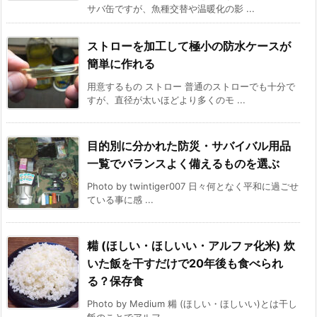
サバ缶ですが、魚種交替や温暖化の影 ...
ストローを加工して極小の防水ケースが
簡単に作れる
用意するもの ストロー 普通のストローでも十分で
すが、直径が太いほどより多くのモ ...
目的別に分かれた防災・サバイバル用品
一覧でバランスよく備えるものを選ぶ
Photo by twintiger007 日々何となく平和に過ごせ
ている事に感 ...
糒 (ほしい・ほしいい・アルファ化米) 炊
いた飯を干すだけで20年後も食べられ
る？保存食
Photo by Medium 糒 (ほしい・ほしいい)とは干し