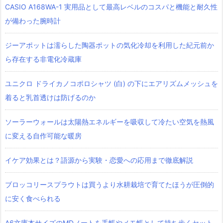
CASIO A168WA-1 実用品として最高レベルのコスパと機能と耐久性
が備わった腕時計
ジーアポットは濡らした陶器ポットの気化冷却を利用した紀元前か
ら存在する非電化冷蔵庫
ユニクロ ドライカノコポロシャツ‎ (白) の下にエアリズムメッシュを
着ると乳首透けは防げるのか
ソーラーウォールは太陽熱エネルギーを吸収して冷たい空気を熱風
に変える自作可能な暖房
イケア効果とは？語源から実験・恋愛への応用まで徹底解説
ブロッコリースプラウトは買うより水耕栽培で育てたほうが圧倒的
に安く食べられる
A6文庫本サイズのMDノートを手帳やメモ帳として持ち歩くセット