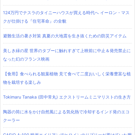
124万円でテスラのタイニーハウスが買える時代へ イーロン・マス
クが仕掛ける『住宅革命』の全貌
避難生活の暑さ対策 真夏の大地震を生き抜くための防災アイテム
美しき緑の星 世界のタブーに触れすぎて上映前に中止＆発売禁止に
なった幻のフランス映画
【食用】食べられる観葉植物 見て食べて二度おいしく栄養豊富な植
物を栽培する楽しみ
Tokimaru Tanaka (田中常丸) エクストリームミニマリストの生き方
陶器の筒に水をかけ自然風による気化熱で冷却するインド発のエコ
クーラー
CASIO A-100 映画エイリアンでヒロインのリプリーが着けていた腕