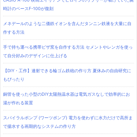
時計のベースF-100が復刻
メネデールのような二価鉄イオンを含んだタンニン鉄液を大量に自
作する方法
手で持ち運べる携帯ピザ窯を自作する方法 セメントやレンガを使っ
て自分好みのデザインに仕上げる
【DIY・工作】連射できる輪ゴム鉄砲の作り方 夏休みの自由研究に
もぴったり
銅管を使った小型のDIY太陽熱温水器は電気ガスなしで効率的にお
湯が作れる装置
スパイラルポンプ (ワーツポンプ) 電力を使わずに水力だけで高所ま
で揚水する画期的なシステムの作り方