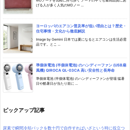
MDノートを気軽に持ち歩く ノートの中でも最高品質にあ
げる人が多く人気のMDノー ...
ヨーロッパのエアコン普及率が低い理由とは？歴史・
住宅事情・文化から徹底解説
Image by Gemini 日本では夏になるとエアコンは生活必需
品です。とこ ...
準個体電池 (半個体電池) のハンディーファン (USB扇
風機) QIROCA QL-03CA 高い安全性と長寿命
準個体電池 (半個体電池) のハンディーファンが登場 猛暑
日や酷暑日が当たり前に ...
ピックアップ記事
尿素で瞬間冷却パックを数十円で自作すればいざという時に役立つ