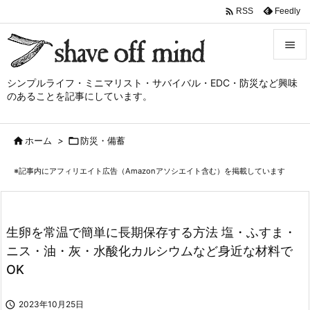

Feedly
RSS


シンプルライフ・ミニマリスト・サバイバル・EDC・防災など興味
メニュ
のあることを記事にしています。

サイド

ホーム
>

防災・備蓄

前へ
※記事内にアフィリエイト広告（Amazonアソシエイト含む）を掲載しています

次へ

検索
生卵を常温で簡単に長期保存する方法 塩・ふすま・
ニス・油・灰・水酸化カルシウムなど身近な材料で
OK

2023年10月25日