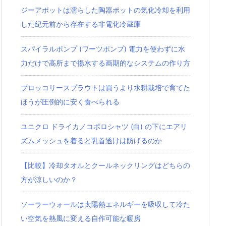
ジーアポットは濡らした陶器ポットの気化冷却を利用
した紀元前から存在する非電化冷蔵庫
スパイラルポンプ (ワーツポンプ) 電力を使わずに水
力だけで高所まで揚水する画期的なシステムの作り方
ブロッコリースプラウトは買うより水耕栽培で育てた
ほうが圧倒的に安く食べられる
ユニクロ ドライカノコポロシャツ‎ (白) の下にエアリ
ズムメッシュを着ると乳首透けは防げるのか
【比較】冷却タオルとクールネックリングはどちらの
方が涼しいのか？
ソーラーウォールは太陽熱エネルギーを吸収して冷た
い空気を熱風に変える自作可能な暖房