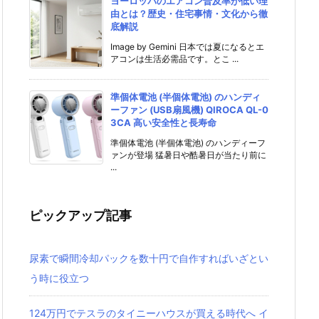
ヨーロッパのエアコン普及率が低い理
由とは？歴史・住宅事情・文化から徹
底解説
Image by Gemini 日本では夏になるとエ
アコンは生活必需品です。とこ ...
準個体電池 (半個体電池) のハンディ
ーファン (USB扇風機) QIROCA QL-0
3CA 高い安全性と長寿命
準個体電池 (半個体電池) のハンディーフ
ァンが登場 猛暑日や酷暑日が当たり前に
...
ピックアップ記事
尿素で瞬間冷却パックを数十円で自作すればいざとい
う時に役立つ
124万円でテスラのタイニーハウスが買える時代へ イ