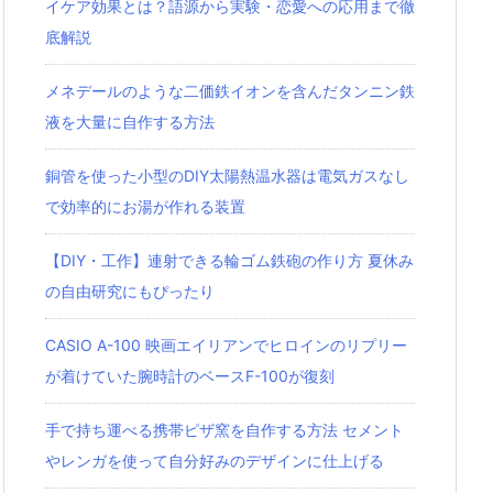
イケア効果とは？語源から実験・恋愛への応用まで徹
底解説
メネデールのような二価鉄イオンを含んだタンニン鉄
液を大量に自作する方法
銅管を使った小型のDIY太陽熱温水器は電気ガスなし
で効率的にお湯が作れる装置
【DIY・工作】連射できる輪ゴム鉄砲の作り方 夏休み
の自由研究にもぴったり
CASIO A-100 映画エイリアンでヒロインのリプリー
が着けていた腕時計のベースF-100が復刻
手で持ち運べる携帯ピザ窯を自作する方法 セメント
やレンガを使って自分好みのデザインに仕上げる