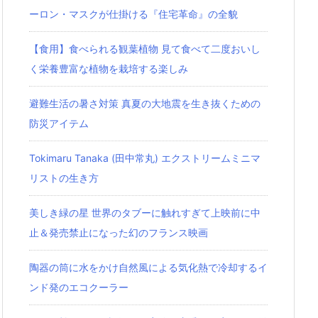
ーロン・マスクが仕掛ける『住宅革命』の全貌
【食用】食べられる観葉植物 見て食べて二度おいし
く栄養豊富な植物を栽培する楽しみ
避難生活の暑さ対策 真夏の大地震を生き抜くための
防災アイテム
Tokimaru Tanaka (田中常丸) エクストリームミニマ
リストの生き方
美しき緑の星 世界のタブーに触れすぎて上映前に中
止＆発売禁止になった幻のフランス映画
陶器の筒に水をかけ自然風による気化熱で冷却するイ
ンド発のエコクーラー