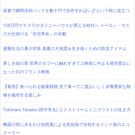
尿素で瞬間冷却パックを数十円で自作すればいざという時に役立つ
124万円でテスラのタイニーハウスが買える時代へ イーロン・マス
クが仕掛ける『住宅革命』の全貌
避難生活の暑さ対策 真夏の大地震を生き抜くための防災アイテム
美しき緑の星 世界のタブーに触れすぎて上映前に中止＆発売禁止に
なった幻のフランス映画
【食用】食べられる観葉植物 見て食べて二度おいしく栄養豊富な植
物を栽培する楽しみ
Tokimaru Tanaka (田中常丸) エクストリームミニマリストの生き方
陶器の筒に水をかけ自然風による気化熱で冷却するインド発のエコ
クーラー