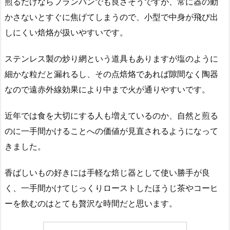
煎るだけならフランパンでも良さそうですが、常に器の動
かさないとすぐに焦げてしまうので、小型で中身が飛び出
しにくい焙烙が扱いやすいです。
ステンレス製の炒り網という道具もありますが塩のように
細かな粒だと漏れるし、その点焙烙であれば隙間なく陶器
なので遠赤外線効果により中まで火が通りやすいです。
近年では食を大切にする人も増えているのか、自然と煎る
のに一手間かけることへの価値が見直されるようになって
きました。
香ばしいもの好きには手軽な焙じ器として使い勝手が良
く、一手間かけてじっくりローストしたほうじ茶やコーヒ
ーを飲むのはとても贅沢な時間だと思います。