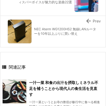
ィスパーボイスが魅力的な楽曲22選

Prev
NEC Aterm WG1200HS2 無線LANルータ
ーを10年以上ぶりに買い替え

関連記事
一汁一菜 和食の出汁を摂取しミネラル不
足を補うことから現代人の食生活を見直
す
一汁一菜というとお寺の僧侶が修行中に食べる精進