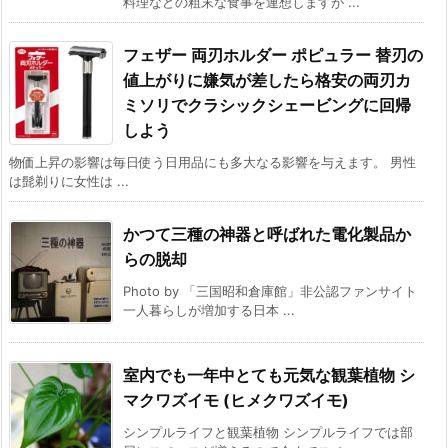
料理などの粗末な食事を連想しますが ...
フェザー 両刃ホルダー ポピュラー 替刃の
値上がりに嫌気が差したら格安の両刃カ
ミソリでクラシックシェービングに回帰
しよう
物価上昇の影響は毎日使う日用品にも多大なる影響を与えます。 男性
は髭剃りに女性は ...
かつて三種の神器と呼ばれた電化製品か
らの脱却
Photo by 「三国昭和倉庫館」非公認ファンサイト
一人暮らしが増加する日本 ...
室内でも一年中とても元気な観葉植物 シ
マクワズイモ (ヒメクワズイモ)
シンプルライフと観葉植物 シンプルライフでは部