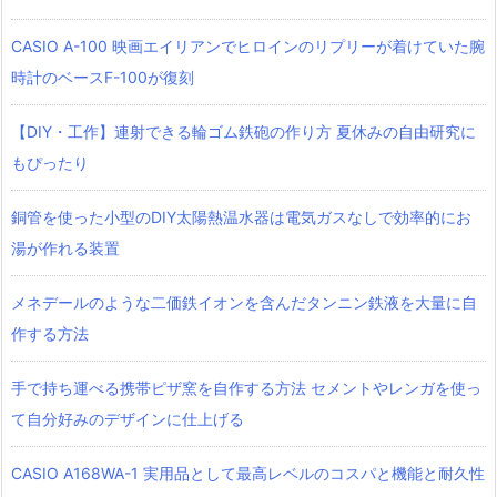
CASIO A-100 映画エイリアンでヒロインのリプリーが着けていた腕
時計のベースF-100が復刻
【DIY・工作】連射できる輪ゴム鉄砲の作り方 夏休みの自由研究に
もぴったり
銅管を使った小型のDIY太陽熱温水器は電気ガスなしで効率的にお
湯が作れる装置
メネデールのような二価鉄イオンを含んだタンニン鉄液を大量に自
作する方法
手で持ち運べる携帯ピザ窯を自作する方法 セメントやレンガを使っ
て自分好みのデザインに仕上げる
CASIO A168WA-1 実用品として最高レベルのコスパと機能と耐久性