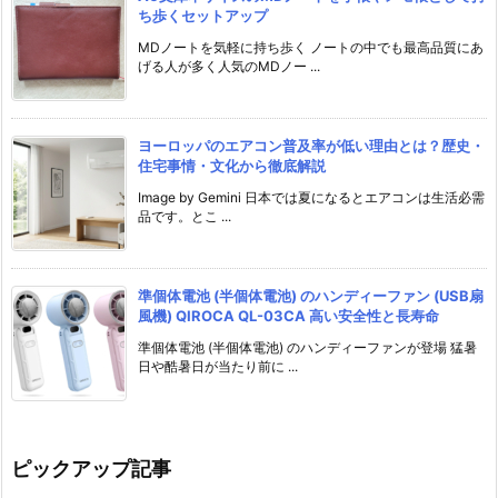
ち歩くセットアップ
MDノートを気軽に持ち歩く ノートの中でも最高品質にあ
げる人が多く人気のMDノー ...
ヨーロッパのエアコン普及率が低い理由とは？歴史・
住宅事情・文化から徹底解説
Image by Gemini 日本では夏になるとエアコンは生活必需
品です。とこ ...
準個体電池 (半個体電池) のハンディーファン (USB扇
風機) QIROCA QL-03CA 高い安全性と長寿命
準個体電池 (半個体電池) のハンディーファンが登場 猛暑
日や酷暑日が当たり前に ...
ピックアップ記事