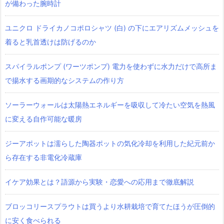
が備わった腕時計
ユニクロ ドライカノコポロシャツ‎ (白) の下にエアリズムメッシュを
着ると乳首透けは防げるのか
スパイラルポンプ (ワーツポンプ) 電力を使わずに水力だけで高所ま
で揚水する画期的なシステムの作り方
ソーラーウォールは太陽熱エネルギーを吸収して冷たい空気を熱風
に変える自作可能な暖房
ジーアポットは濡らした陶器ポットの気化冷却を利用した紀元前か
ら存在する非電化冷蔵庫
イケア効果とは？語源から実験・恋愛への応用まで徹底解説
ブロッコリースプラウトは買うより水耕栽培で育てたほうが圧倒的
に安く食べられる