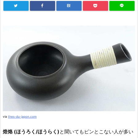
B!
via
thes-du-japon.com
焙烙 (ほうろく/ほうらく)
と聞いてもピンとこない人が多い