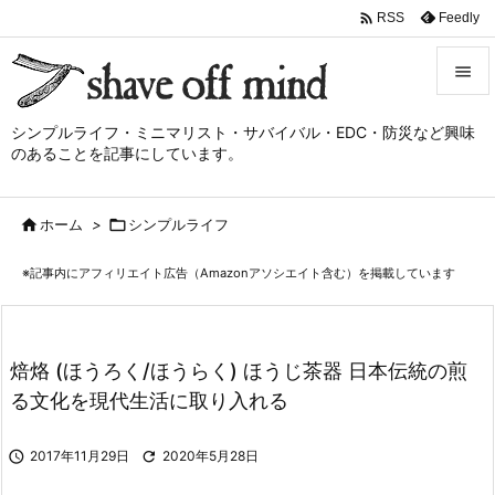

Feedly
RSS


シンプルライフ・ミニマリスト・サバイバル・EDC・防災など興味
メニュ
のあることを記事にしています。

サイド

ホーム
>

シンプルライフ

前へ
※記事内にアフィリエイト広告（Amazonアソシエイト含む）を掲載しています

次へ

検索
焙烙 (ほうろく/ほうらく) ほうじ茶器 日本伝統の煎
る文化を現代生活に取り入れる

2017年11月29日

2020年5月28日