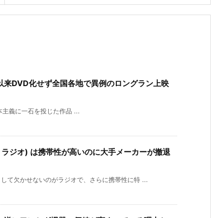
以来DVD化せず全国各地で異例のロングラン上映
画や資本主義に一石を投じた作品 ...
トラジオ) は携帯性が高いのに大手メーカーが撤退
て欠かせないのがラジオで、さらに携帯性に特 ...