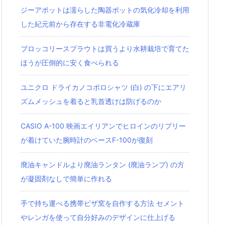
ジーアポットは濡らした陶器ポットの気化冷却を利用
した紀元前から存在する非電化冷蔵庫
ブロッコリースプラウトは買うより水耕栽培で育てた
ほうが圧倒的に安く食べられる
ユニクロ ドライカノコポロシャツ‎ (白) の下にエアリ
ズムメッシュを着ると乳首透けは防げるのか
CASIO A-100 映画エイリアンでヒロインのリプリー
が着けていた腕時計のベースF-100が復刻
廃油キャンドルより廃油ランタン (廃油ランプ) の方
が凝固剤なしで簡単に作れる
手で持ち運べる携帯ピザ窯を自作する方法 セメント
やレンガを使って自分好みのデザインに仕上げる