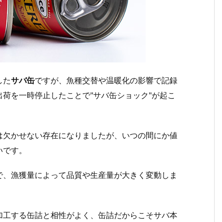
した
サバ缶
ですが、魚種交替や温暖化の影響で記録
荷を一時停止したことで"サバ缶ショック"が起こ
は欠かせない存在になりましたが、いつの間にか値
いです。
で、漁獲量によって品質や生産量が大きく変動しま
加工する缶詰と相性がよく、缶詰だからこそサバ本