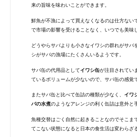
来の旨味を味わいことができます。
鮮魚が不漁によって買えなくなるのは仕方ない
で市場の影響を受けることなく、いつでも美味
どうやらサバよりも小さなイワシの群れがサバ
シがサバの漁場にたくさんいるようです。
サバ缶の代用品として
イワシ缶
が注目されてい
ているボリュームが少ないので、サバ缶の感覚
またサバ缶と比べて缶詰の種類が少なく、
イワ
バの水煮
のようなアレンジの利く缶詰は意外と
魚種交替はごく自然に起きることなのでそこま
てこない状態になると日本の食生活は変わらざ