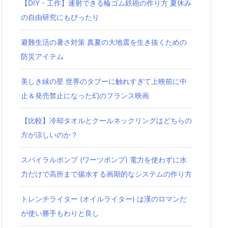
【DIY・工作】連射できる輪ゴム鉄砲の作り方 夏休み
の自由研究にもぴったり
避難生活の暑さ対策 真夏の大地震を生き抜くための
防災アイテム
美しき緑の星 世界のタブーに触れすぎて上映前に中
止＆発売禁止になった幻のフランス映画
【比較】冷却タオルとクールネックリングはどちらの
方が涼しいのか？
スパイラルポンプ (ワーツポンプ) 電力を使わずに水
力だけで高所まで揚水する画期的なシステムの作り方
トレンチライター (オイルライター) は漢のロマンだ
が使い勝手もわりと良し