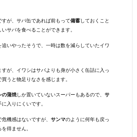
ですが、サバ缶であれば前もって
備蓄
しておくこと
しいサバを食べることができます。
を追いやったそうで、一時は数を減らしていたイワ
ますが、イワシはサバよりも身が小さく缶詰に入っ
で買うと物足りなさを感じます。
シの蒲焼
しか置いていないスーパーもあるので、
サ
手に入りにくいです。
で危機感はないですが、
サンマ
のように何年も戻っ
るを得ません。