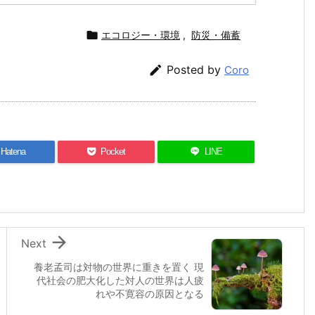

エコロジー・環境
,
防災・備蓄

Posted by
Coro
Hatena
Pocket
LINE

Next
養老孟司は対物の世界に重きを置く 現
代社会の肥大化した対人の世界は人疲
れや不寛容の原因となる