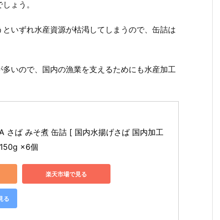
でしょう。
うといずれ水産資源が枯渇してしまうので、缶詰は
。
が多いので、国内の漁業を支えるためにも水産加工
GA さば みそ煮 缶詰 [ 国内水揚げさば 国内加工 
50g ×6個
楽天市場で見る
見る