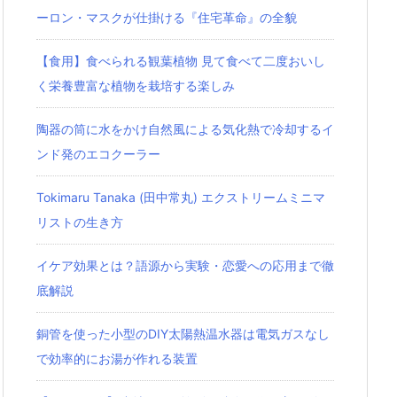
ーロン・マスクが仕掛ける『住宅革命』の全貌
【食用】食べられる観葉植物 見て食べて二度おいし
く栄養豊富な植物を栽培する楽しみ
陶器の筒に水をかけ自然風による気化熱で冷却するイ
ンド発のエコクーラー
Tokimaru Tanaka (田中常丸) エクストリームミニマ
リストの生き方
イケア効果とは？語源から実験・恋愛への応用まで徹
底解説
銅管を使った小型のDIY太陽熱温水器は電気ガスなし
で効率的にお湯が作れる装置