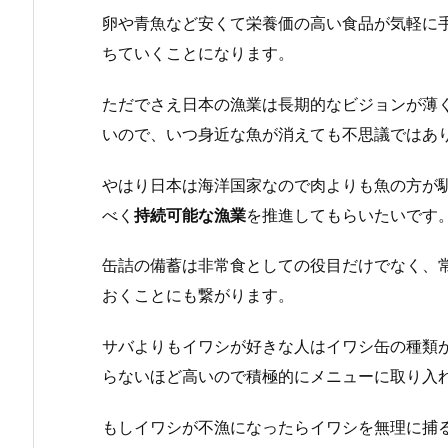
卵や青魚など安くて栄養価の高い食品が気軽に
ちていくことになります。
ただでさえ日本の漁業は長期的なビジョンが薄
いので、いつ身近な魚が消えても不思議ではあ
やはり日本は海洋国家なので肉よりも魚の方が
べく
持続可能な漁業
を推進してもらいたいです
缶詰の備蓄は非常食としての役目だけでなく、
おくことにも繋がります。
サバよりもイワシが好きな人はイワシ缶の種類
らないほど高いので積極的にメニューに取り入
もしイワシが不漁になったらイワシを無理に捕