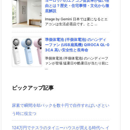
ヨーロッパのエアコン普及率が低い理
由とは？歴史・住宅事情・文化から徹
底解説
Image by Gemini 日本では夏になるとエ
アコンは生活必需品です。とこ ...
準個体電池 (半個体電池) のハンディ
ーファン (USB扇風機) QIROCA QL-0
3CA 高い安全性と長寿命
準個体電池 (半個体電池) のハンディーフ
ァンが登場 猛暑日や酷暑日が当たり前に
...
ピックアップ記事
尿素で瞬間冷却パックを数十円で自作すればいざとい
う時に役立つ
124万円でテスラのタイニーハウスが買える時代へ イ