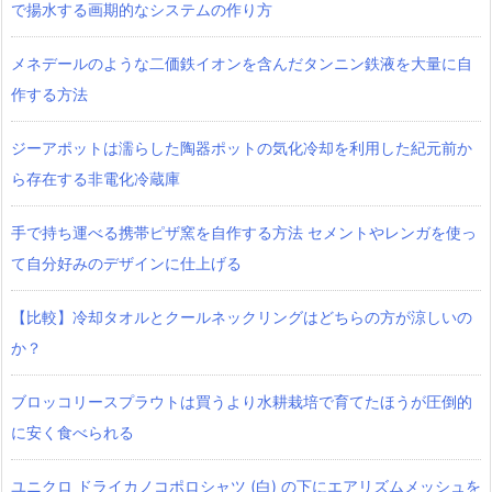
で揚水する画期的なシステムの作り方
メネデールのような二価鉄イオンを含んだタンニン鉄液を大量に自
作する方法
ジーアポットは濡らした陶器ポットの気化冷却を利用した紀元前か
ら存在する非電化冷蔵庫
手で持ち運べる携帯ピザ窯を自作する方法 セメントやレンガを使っ
て自分好みのデザインに仕上げる
【比較】冷却タオルとクールネックリングはどちらの方が涼しいの
か？
ブロッコリースプラウトは買うより水耕栽培で育てたほうが圧倒的
に安く食べられる
ユニクロ ドライカノコポロシャツ‎ (白) の下にエアリズムメッシュを