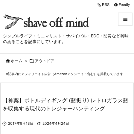

Feedly
RSS


シンプルライフ・ミニマリスト・サバイバル・EDC・防災など興味
メニュ
のあることを記事にしています。

サイド

ホーム
>

アウトドア

前へ
※記事内にアフィリエイト広告（Amazonアソシエイト含む）を掲載しています

次へ

検索
【神薬】ボトルディギング (瓶掘り) レトロガラス瓶
を収集する現代のトレジャーハンティング

2017年9月13日

2024年4月24日