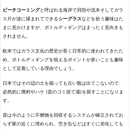
ビーチコーミング
と呼ばれる海岸で貝殻や流木そしてガラ
ス片が波に揉まれてできる
シーグラス
などを拾う趣味はた
まに見かけますが、ボトルディギングはまったく見向きも
されません。
欧米ではガラス文化の歴史が長く日常的に使われてきたた
め、ボトルディギングを狙えるポイントが多いことも趣味
として定着している理由でしょう。
日本ではその辺の土を掘っても古い瓶は出てこないので、
必然的に廃村やハケ (昔のゴミ捨て場)を探すことになりま
す。
昔は今のように不燃物を回収するシステムが確立されてお
らず家の近くに埋められ、空き缶などはすぐに劣化しても