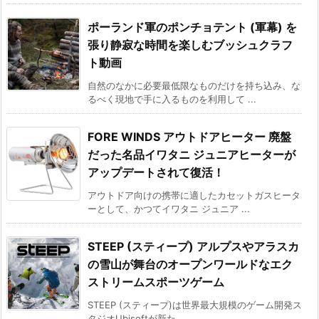
ポーランド軍のポンチョテント (軍幕) を
張り静寂な時間を楽しむブッシュクラフ
ト動画
自然のなかに必要最低限なものだけを持ち込み、な
るべく現地で手に入るものを利用して ...
FORE WINDS アウトドアヒーター 廃盤
だった名品イワタニ ジュニアヒーターが
アップデートされて復活！
アウトドア向けの携帯に適したカセットガスヒータ
ーとして、かつてイワタニ ジュニア ...
STEEP (スティープ) アルプスやアラスカ
の雪山が舞台のオープンワールドなエク
ストリームスポーツゲーム
STEEP (スティープ)は世界最大規模のゲーム開発ス
タジオUbisoftが新た ...