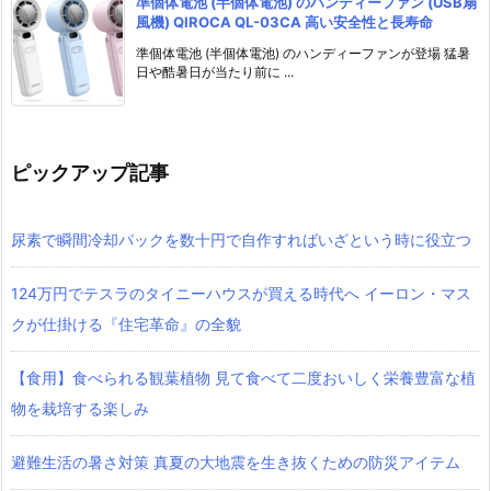
準個体電池 (半個体電池) のハンディーファン (USB扇
風機) QIROCA QL-03CA 高い安全性と長寿命
準個体電池 (半個体電池) のハンディーファンが登場 猛暑
日や酷暑日が当たり前に ...
ピックアップ記事
尿素で瞬間冷却パックを数十円で自作すればいざという時に役立つ
124万円でテスラのタイニーハウスが買える時代へ イーロン・マス
クが仕掛ける『住宅革命』の全貌
【食用】食べられる観葉植物 見て食べて二度おいしく栄養豊富な植
物を栽培する楽しみ
避難生活の暑さ対策 真夏の大地震を生き抜くための防災アイテム