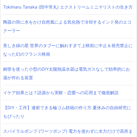
Tokimaru Tanaka (田中常丸) エクストリームミニマリストの生き方
陶器の筒に水をかけ自然風による気化熱で冷却するインド発のエコ
クーラー
美しき緑の星 世界のタブーに触れすぎて上映前に中止＆発売禁止に
なった幻のフランス映画
銅管を使った小型のDIY太陽熱温水器は電気ガスなしで効率的にお
湯が作れる装置
イケア効果とは？語源から実験・恋愛への応用まで徹底解説
【DIY・工作】連射できる輪ゴム鉄砲の作り方 夏休みの自由研究に
もぴったり
スパイラルポンプ (ワーツポンプ) 電力を使わずに水力だけで高所ま