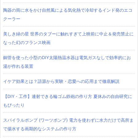
陶器の筒に水をかけ自然風による気化熱で冷却するインド発のエコ
クーラー
美しき緑の星 世界のタブーに触れすぎて上映前に中止＆発売禁止に
なった幻のフランス映画
銅管を使った小型のDIY太陽熱温水器は電気ガスなしで効率的にお
湯が作れる装置
イケア効果とは？語源から実験・恋愛への応用まで徹底解説
【DIY・工作】連射できる輪ゴム鉄砲の作り方 夏休みの自由研究に
もぴったり
スパイラルポンプ (ワーツポンプ) 電力を使わずに水力だけで高所ま
で揚水する画期的なシステムの作り方