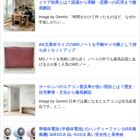
イケア効果とは？語源から実験・恋愛への応用まで徹
底解説
Image by Gemini 「時間をかけて作ったものほど、なぜか
手放しがたい ...
A6文庫本サイズのMDノートを手帳やメモ帳として持
ち歩くセットアップ
MDノートを気軽に持ち歩く ノートの中でも最高品質にあ
げる人が多く人気のMDノー ...
ヨーロッパのエアコン普及率が低い理由とは？歴史・
住宅事情・文化から徹底解説
Image by Gemini 日本では夏になるとエアコンは生活必需
品です。とこ ...
準個体電池 (半個体電池) のハンディーファン (USB扇
風機) QIROCA QL-03CA 高い安全性と長寿命