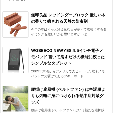
無印良品 レッドシダーブロック 優しい木
の香りで癒される天然の防虫剤
今年の春はぐっと冷え込む日が多くて衣替えするタ
イミングも難しいかと思いますが、ぼ ...
WOBEECO NEWYES 4.5インチ電子メ
モパッド 書いて消すだけの機能に絞った
シンプルなタブレット
2009年末頃からアメリカで大ヒットした電子メモ
パッドの先駆けであるブギーボード ...
腰掛け扇風機 (ベルトファン) は空調服よ
りも気軽に身につけられる熱中症対策グ
ッズ
腰掛け扇風機 (ベルトファン) という新たな選択肢