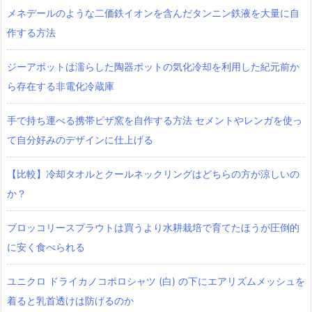
メネデールのような二価鉄イオンを含んだタンニン鉄液を大量に自
作する方法
ジーアポットは濡らした陶器ポットの気化冷却を利用した紀元前か
ら存在する非電化冷蔵庫
手で持ち運べる携帯ピザ窯を自作する方法 セメントやレンガを使っ
て自分好みのデザインに仕上げる
【比較】冷却タオルとクールネックリングはどちらの方が涼しいの
か？
ブロッコリースプラウトは買うより水耕栽培で育てたほうが圧倒的
に安く食べられる
ユニクロ ドライカノコポロシャツ‎ (白) の下にエアリズムメッシュを
着ると乳首透けは防げるのか