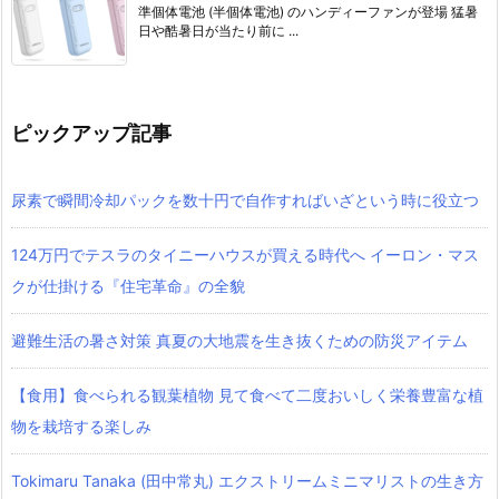
準個体電池 (半個体電池) のハンディーファンが登場 猛暑
日や酷暑日が当たり前に ...
ピックアップ記事
尿素で瞬間冷却パックを数十円で自作すればいざという時に役立つ
124万円でテスラのタイニーハウスが買える時代へ イーロン・マス
クが仕掛ける『住宅革命』の全貌
避難生活の暑さ対策 真夏の大地震を生き抜くための防災アイテム
【食用】食べられる観葉植物 見て食べて二度おいしく栄養豊富な植
物を栽培する楽しみ
Tokimaru Tanaka (田中常丸) エクストリームミニマリストの生き方