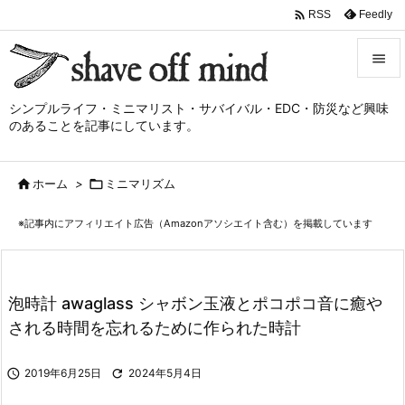

Feedly
RSS


シンプルライフ・ミニマリスト・サバイバル・EDC・防災など興味
メニュ
のあることを記事にしています。

サイド

ホーム
>

ミニマリズム

前へ
※記事内にアフィリエイト広告（Amazonアソシエイト含む）を掲載しています

次へ

検索
泡時計 awaglass シャボン玉液とポコポコ音に癒や
される時間を忘れるために作られた時計

2019年6月25日

2024年5月4日