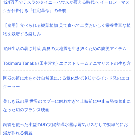
124万円でテスラのタイニーハウスが買える時代へ イーロン・マス
クが仕掛ける『住宅革命』の全貌
【食用】食べられる観葉植物 見て食べて二度おいしく栄養豊富な植
物を栽培する楽しみ
避難生活の暑さ対策 真夏の大地震を生き抜くための防災アイテム
Tokimaru Tanaka (田中常丸) エクストリームミニマリストの生き方
陶器の筒に水をかけ自然風による気化熱で冷却するインド発のエコ
クーラー
美しき緑の星 世界のタブーに触れすぎて上映前に中止＆発売禁止に
なった幻のフランス映画
銅管を使った小型のDIY太陽熱温水器は電気ガスなしで効率的にお
湯が作れる装置