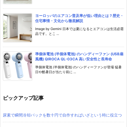
ヨーロッパのエアコン普及率が低い理由とは？歴史・
住宅事情・文化から徹底解説
Image by Gemini 日本では夏になるとエアコンは生活必需
品です。とこ ...
準個体電池 (半個体電池) のハンディーファン (USB扇
風機) QIROCA QL-03CA 高い安全性と長寿命
準個体電池 (半個体電池) のハンディーファンが登場 猛暑
日や酷暑日が当たり前に ...
ピックアップ記事
尿素で瞬間冷却パックを数十円で自作すればいざという時に役立つ