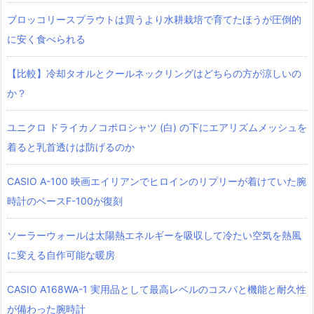
ブロッコリースプラウトは買うより水耕栽培で育てたほうが圧倒的
に安く食べられる
【比較】冷却タオルとクールネックリングはどちらの方が涼しいの
か？
ユニクロ ドライカノコポロシャツ‎ (白) の下にエアリズムメッシュを
着ると乳首透けは防げるのか
CASIO A-100 映画エイリアンでヒロインのリプリーが着けていた腕
時計のベースF-100が復刻
ソーラーウォールは太陽熱エネルギーを吸収して冷たい空気を熱風
に変える自作可能な暖房
CASIO A168WA-1 実用品として最高レベルのコスパと機能と耐久性
が備わった腕時計