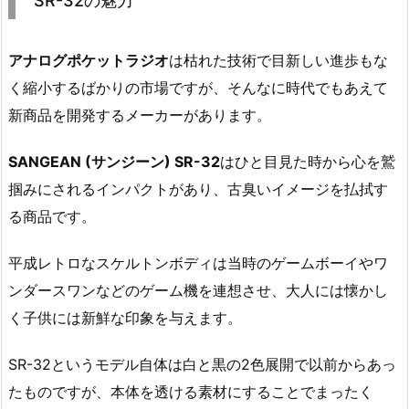
SR-32の魅力
アナログポケットラジオ
は枯れた技術で目新しい進歩もな
く縮小するばかりの市場ですが、そんなに時代でもあえて
新商品を開発するメーカーがあります。
SANGEAN (サンジーン) SR-32
はひと目見た時から心を鷲
掴みにされるインパクトがあり、古臭いイメージを払拭す
る商品です。
平成レトロなスケルトンボディは当時のゲームボーイやワ
ンダースワンなどのゲーム機を連想させ、大人には懐かし
く子供には新鮮な印象を与えます。
SR-32というモデル自体は白と黒の2色展開で以前からあっ
たものですが、本体を透ける素材にすることでまったく