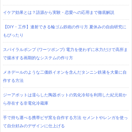
イケア効果とは？語源から実験・恋愛への応用まで徹底解説
【DIY・工作】連射できる輪ゴム鉄砲の作り方 夏休みの自由研究に
もぴったり
スパイラルポンプ (ワーツポンプ) 電力を使わずに水力だけで高所ま
で揚水する画期的なシステムの作り方
メネデールのような二価鉄イオンを含んだタンニン鉄液を大量に自
作する方法
ジーアポットは濡らした陶器ポットの気化冷却を利用した紀元前か
ら存在する非電化冷蔵庫
手で持ち運べる携帯ピザ窯を自作する方法 セメントやレンガを使っ
て自分好みのデザインに仕上げる