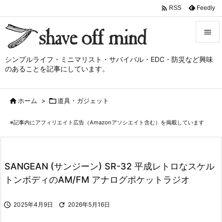

Feedly
RSS


シンプルライフ・ミニマリスト・サバイバル・EDC・防災など興味
メニュ
のあることを記事にしています。

サイド

ホーム
>

道具・ガジェット

前へ
※記事内にアフィリエイト広告（Amazonアソシエイト含む）を掲載しています

次へ

検索
SANGEAN (サンジーン) SR-32 平成レトロなスケル
トンボディのAM/FM アナログポケットラジオ

2025年4月9日

2026年5月16日