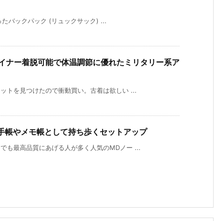
ったバックパック (リュックサック) ...
 ライナー着脱可能で体温調節に優れたミリタリー系ア
ットを見つけたので衝動買い。古着は欲しい ...
を手帳やメモ帳として持ち歩くセットアップ
でも最高品質にあげる人が多く人気のMDノー ...