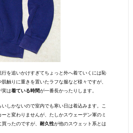
流行を追いかけすぎてちょっと外へ着ていくには恥
や肌触りに重きを置いたラフな服など様々ですが、
が実は
着ている時間
が一番長かったりします。
らいしかないので室内でも寒い日は着込みます。こ
カーと変わりませんが、たしかスウェーデン軍のミ
に買ったのですが、
耐久性
が他のスウェット系とは