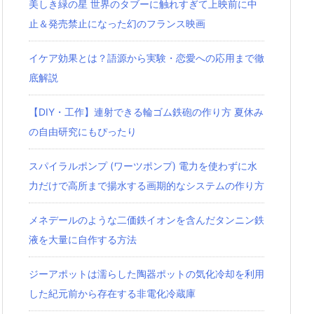
美しき緑の星 世界のタブーに触れすぎて上映前に中
止＆発売禁止になった幻のフランス映画
イケア効果とは？語源から実験・恋愛への応用まで徹
底解説
【DIY・工作】連射できる輪ゴム鉄砲の作り方 夏休み
の自由研究にもぴったり
スパイラルポンプ (ワーツポンプ) 電力を使わずに水
力だけで高所まで揚水する画期的なシステムの作り方
メネデールのような二価鉄イオンを含んだタンニン鉄
液を大量に自作する方法
ジーアポットは濡らした陶器ポットの気化冷却を利用
した紀元前から存在する非電化冷蔵庫