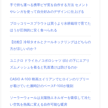
手で持ち運べる携帯ピザ窯を自作する方法 セメント
やレンガを使って自分好みのデザインに仕上げる
ブロッコリースプラウトは買うより水耕栽培で育てた
ほうが圧倒的に安く食べられる
【比較】冷却タオルとクールネックリングはどちらの
方が涼しいのか？
ユニクロ ドライカノコポロシャツ‎ (白) の下にエアリ
ズムメッシュを着ると乳首透けは防げるのか
CASIO A-100 映画エイリアンでヒロインのリプリー
が着けていた腕時計のベースF-100が復刻
ソーラーウォールは太陽熱エネルギーを吸収して冷た
い空気を熱風に変える自作可能な暖房