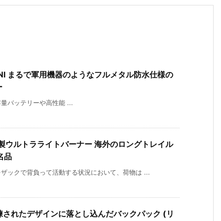
D MINI まるで軍用機器のようなフルメタル防水仕様の
ー
では大容量バッテリーや高性能 ...
中華製ウルトラライトバーナー 海外のロングトレイル
名品
ックで背負って活動する状況において、荷物は ...
を洗練されたデザインに落とし込んだバックパック (リ