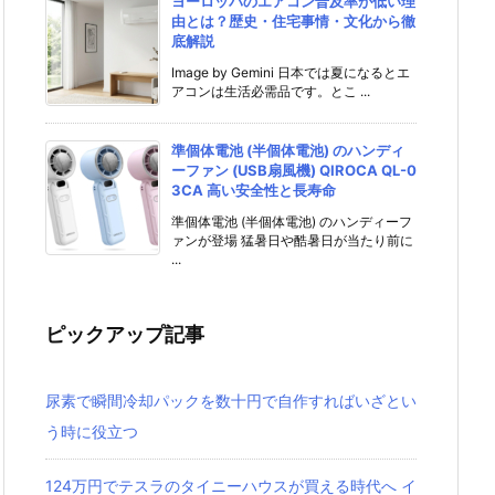
ヨーロッパのエアコン普及率が低い理
由とは？歴史・住宅事情・文化から徹
底解説
Image by Gemini 日本では夏になるとエ
アコンは生活必需品です。とこ ...
準個体電池 (半個体電池) のハンディ
ーファン (USB扇風機) QIROCA QL-0
3CA 高い安全性と長寿命
準個体電池 (半個体電池) のハンディーフ
ァンが登場 猛暑日や酷暑日が当たり前に
...
ピックアップ記事
尿素で瞬間冷却パックを数十円で自作すればいざとい
う時に役立つ
124万円でテスラのタイニーハウスが買える時代へ イ