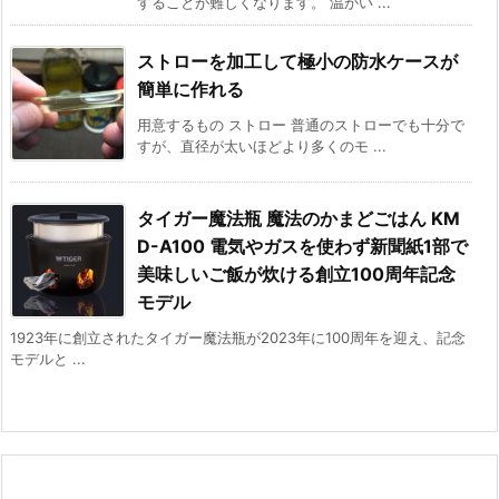
することが難しくなります。 温かい ...
ストローを加工して極小の防水ケースが
簡単に作れる
用意するもの ストロー 普通のストローでも十分で
すが、直径が太いほどより多くのモ ...
タイガー魔法瓶 魔法のかまどごはん KM
D-A100 電気やガスを使わず新聞紙1部で
美味しいご飯が炊ける創立100周年記念
モデル
1923年に創立されたタイガー魔法瓶が2023年に100周年を迎え、記念
モデルと ...