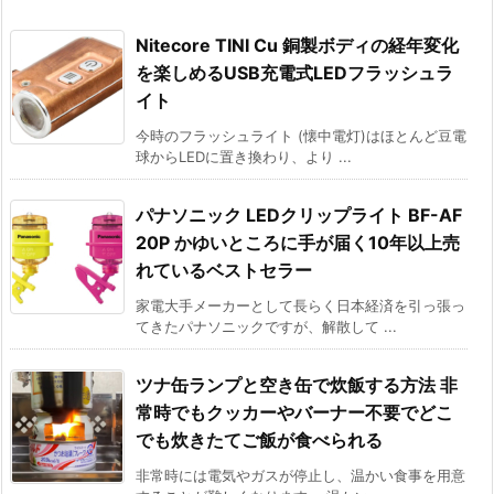
Nitecore TINI Cu 銅製ボディの経年変化
を楽しめるUSB充電式LEDフラッシュラ
イト
今時のフラッシュライト (懐中電灯)はほとんど豆電
球からLEDに置き換わり、より ...
パナソニック LEDクリップライト BF-AF
20P かゆいところに手が届く10年以上売
れているベストセラー
家電大手メーカーとして長らく日本経済を引っ張っ
てきたパナソニックですが、解散して ...
ツナ缶ランプと空き缶で炊飯する方法 非
常時でもクッカーやバーナー不要でどこ
でも炊きたてご飯が食べられる
非常時には電気やガスが停止し、温かい食事を用意