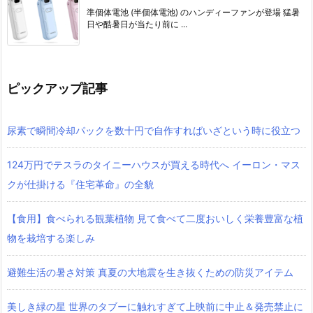
準個体電池 (半個体電池) のハンディーファンが登場 猛暑
日や酷暑日が当たり前に ...
ピックアップ記事
尿素で瞬間冷却パックを数十円で自作すればいざという時に役立つ
124万円でテスラのタイニーハウスが買える時代へ イーロン・マス
クが仕掛ける『住宅革命』の全貌
【食用】食べられる観葉植物 見て食べて二度おいしく栄養豊富な植
物を栽培する楽しみ
避難生活の暑さ対策 真夏の大地震を生き抜くための防災アイテム
美しき緑の星 世界のタブーに触れすぎて上映前に中止＆発売禁止に