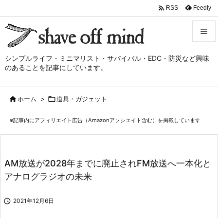

Feedly
RSS


シンプルライフ・ミニマリスト・サバイバル・EDC・防災など興味
メニュ
のあることを記事にしています。

サイド

ホーム
>

道具・ガジェット

前へ
※記事内にアフィリエイト広告（Amazonアソシエイト含む）を掲載しています

次へ

検索
AM放送が2028年までに廃止されFM放送へ一本化と
アナログラジオの未来

2021年12月6日