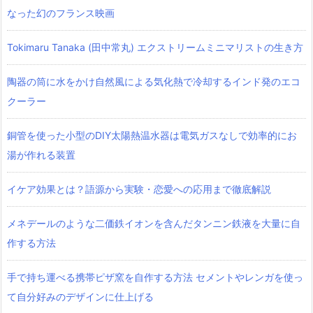
なった幻のフランス映画
Tokimaru Tanaka (田中常丸) エクストリームミニマリストの生き方
陶器の筒に水をかけ自然風による気化熱で冷却するインド発のエコ
クーラー
銅管を使った小型のDIY太陽熱温水器は電気ガスなしで効率的にお
湯が作れる装置
イケア効果とは？語源から実験・恋愛への応用まで徹底解説
メネデールのような二価鉄イオンを含んだタンニン鉄液を大量に自
作する方法
手で持ち運べる携帯ピザ窯を自作する方法 セメントやレンガを使っ
て自分好みのデザインに仕上げる