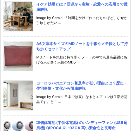
イケア効果とは？語源から実験・恋愛への応用まで徹
底解説
Image by Gemini 「時間をかけて作ったものほど、なぜか
手放しがたい ...
A6文庫本サイズのMDノートを手帳やメモ帳として持
ち歩くセットアップ
MDノートを気軽に持ち歩く ノートの中でも最高品質にあ
げる人が多く人気のMDノー ...
ヨーロッパのエアコン普及率が低い理由とは？歴史・
住宅事情・文化から徹底解説
Image by Gemini 日本では夏になるとエアコンは生活必需
品です。とこ ...
準個体電池 (半個体電池) のハンディーファン (USB扇
風機) QIROCA QL-03CA 高い安全性と長寿命