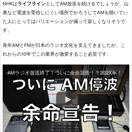
NHKは
ライフライン
としてAM放送を続けるでしょうが、山
奥など電波を受信しにくい場所でかろうじてAMを聴いてい
た人にとってはバリエーションが減って寂しくなりそうで
す。
長年AMとFMが日本のラジオ文化を支えてきましたが、こ
れからの10年でこの業界が激変すること必至です。
AMラジオ放送終了！ついに余命宣告！？202X年！