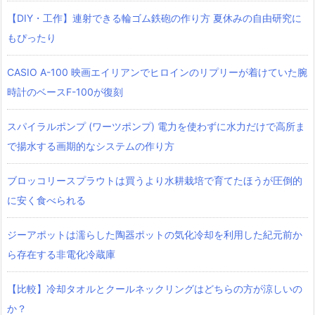
【DIY・工作】連射できる輪ゴム鉄砲の作り方 夏休みの自由研究に
もぴったり
CASIO A-100 映画エイリアンでヒロインのリプリーが着けていた腕
時計のベースF-100が復刻
スパイラルポンプ (ワーツポンプ) 電力を使わずに水力だけで高所ま
で揚水する画期的なシステムの作り方
ブロッコリースプラウトは買うより水耕栽培で育てたほうが圧倒的
に安く食べられる
ジーアポットは濡らした陶器ポットの気化冷却を利用した紀元前か
ら存在する非電化冷蔵庫
【比較】冷却タオルとクールネックリングはどちらの方が涼しいの
か？