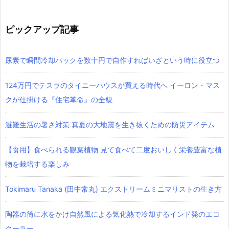
ピックアップ記事
尿素で瞬間冷却パックを数十円で自作すればいざという時に役立つ
124万円でテスラのタイニーハウスが買える時代へ イーロン・マス
クが仕掛ける『住宅革命』の全貌
避難生活の暑さ対策 真夏の大地震を生き抜くための防災アイテム
【食用】食べられる観葉植物 見て食べて二度おいしく栄養豊富な植
物を栽培する楽しみ
Tokimaru Tanaka (田中常丸) エクストリームミニマリストの生き方
陶器の筒に水をかけ自然風による気化熱で冷却するインド発のエコ
クーラー