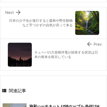

Next
日本の少子化が進行すると森林や野生動物
など手つかずの自然が戻って来る

Prev
キューバの大規模停電が頻発する状況は日
本の将来を暗示している

関連記事
協和ハーモネット USBケーブル 外付けH