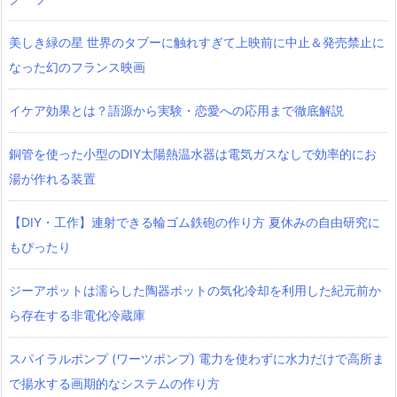
美しき緑の星 世界のタブーに触れすぎて上映前に中止＆発売禁止に
なった幻のフランス映画
イケア効果とは？語源から実験・恋愛への応用まで徹底解説
銅管を使った小型のDIY太陽熱温水器は電気ガスなしで効率的にお
湯が作れる装置
【DIY・工作】連射できる輪ゴム鉄砲の作り方 夏休みの自由研究に
もぴったり
ジーアポットは濡らした陶器ポットの気化冷却を利用した紀元前か
ら存在する非電化冷蔵庫
スパイラルポンプ (ワーツポンプ) 電力を使わずに水力だけで高所ま
で揚水する画期的なシステムの作り方