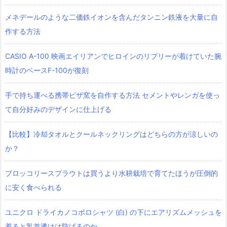
メネデールのような二価鉄イオンを含んだタンニン鉄液を大量に自
作する方法
CASIO A-100 映画エイリアンでヒロインのリプリーが着けていた腕
時計のベースF-100が復刻
手で持ち運べる携帯ピザ窯を自作する方法 セメントやレンガを使っ
て自分好みのデザインに仕上げる
【比較】冷却タオルとクールネックリングはどちらの方が涼しいの
か？
ブロッコリースプラウトは買うより水耕栽培で育てたほうが圧倒的
に安く食べられる
ユニクロ ドライカノコポロシャツ‎ (白) の下にエアリズムメッシュを
着ると乳首透けは防げるのか