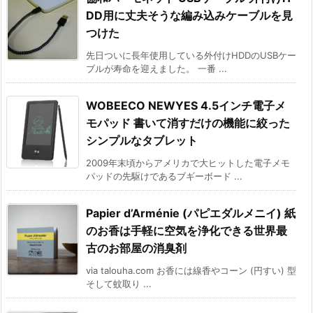
DD用に丈夫そうな編み込みケーブルを見
つけた
先日ついに長年使用している外付けHDDのUSBケー
ブルが寿命を迎えました。 一番 ...
WOBEECO NEWYES 4.5インチ電子メ
モパッド 書いて消すだけの機能に絞った
シンプルなタブレット
2009年末頃からアメリカで大ヒットした電子メモ
パッドの先駆けであるブギーボード ...
Papier d’Arménie (パピエダルメニイ) 紙
のお香は手軽に空気を浄化できる世界最
古のお部屋の消臭剤
via talouha.com お香には線香やコーン (円すい) 型
そして蚊取り ...