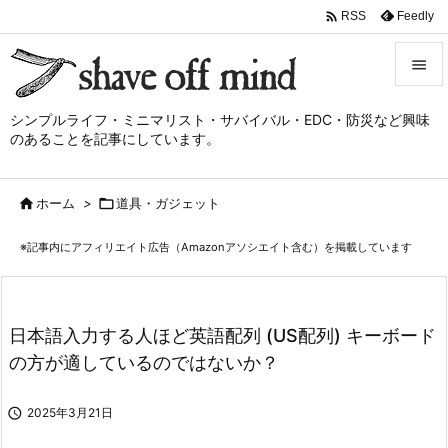

Feedly
RSS


シンプルライフ・ミニマリスト・サバイバル・EDC・防災など興味
メニュ
のあることを記事にしています。

サイド

ホーム
>

道具・ガジェット

前へ
※記事内にアフィリエイト広告（Amazonアソシエイト含む）を掲載しています

次へ

検索
日本語入力する人ほど英語配列 (US配列) キーボード
の方が適しているのではないか？

2025年3月21日