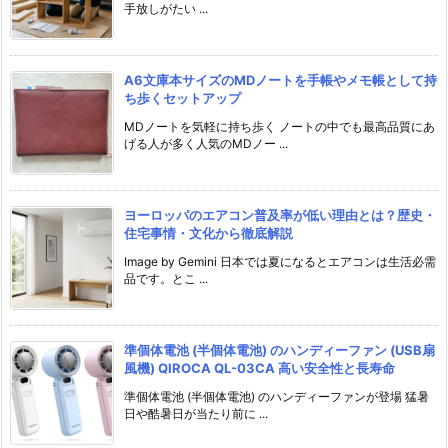
手放しがたい ...
A6文庫本サイズのMDノートを手帳やメモ帳として持
ち歩くセットアップ
MDノートを気軽に持ち歩く ノートの中でも最高品質にあ
げる人が多く人気のMDノー ...
ヨーロッパのエアコン普及率が低い理由とは？歴史・
住宅事情・文化から徹底解説
Image by Gemini 日本では夏になるとエアコンは生活必需
品です。とこ ...
準個体電池 (半個体電池) のハンディーファン (USB扇
風機) QIROCA QL-03CA 高い安全性と長寿命
準個体電池 (半個体電池) のハンディーファンが登場 猛暑
日や酷暑日が当たり前に ...